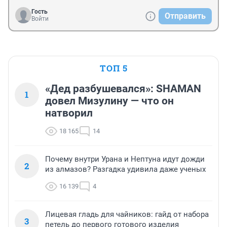
Гость
Отправить
Войти
ТОП 5
«Дед разбушевался»: SHAMAN
1
довел Мизулину — что он
натворил
18 165
14
Почему внутри Урана и Нептуна идут дожди
2
из алмазов? Разгадка удивила даже ученых
16 139
4
Лицевая гладь для чайников: гайд от набора
3
петель до первого готового изделия