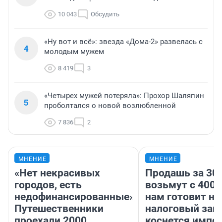
10 043
Обсудить
«Ну вот и всё»: звезда «Дома-2» развелась с
4
молодым мужем
8 419
3
«Четырех мужей потеряла»: Прохор Шаляпин
5
проболтался о новой возлюбленной
7 836
2
МНЕНИЕ
МНЕНИЕ
«Нет некрасивых
Продашь за 300
городов, есть
возьмут с 4000
недофинансированные».
нам готовит н
Путешественники
налоговый зако
проехали 2000
коснется импор