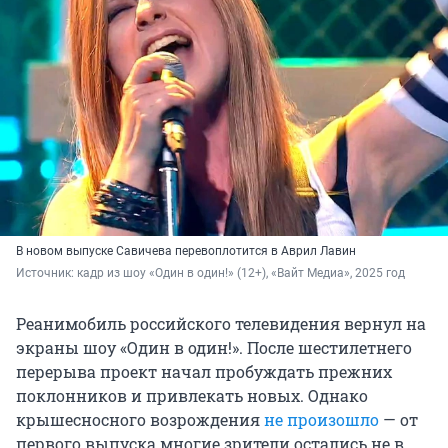
В новом выпуске Савичева перевоплотится в Аврил Лавин
Источник: 
кадр из шоу «Один в один!» (12+), «Вайт Медиа», 2025 год
Реанимобиль российского телевидения вернул на
экраны шоу «Один в один!». После шестилетнего
перерыва проект начал пробуждать прежних
поклонников и привлекать новых. Однако
крышесносного возрождения
не произошло
— от
первого выпуска многие зрители остались не в