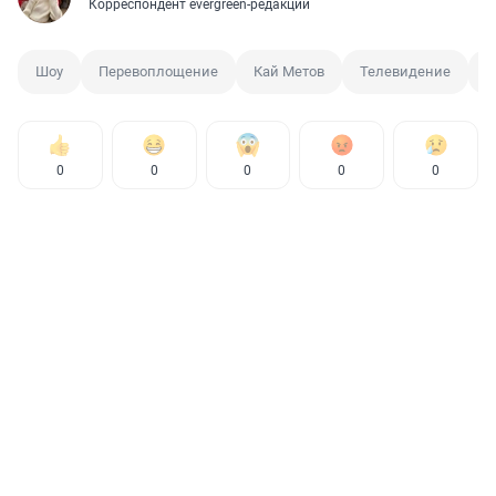
Корреспондент evergreen-редакции
Шоу
Перевоплощение
Кай Метов
Телевидение
Р
0
0
0
0
0