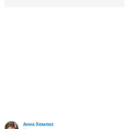
Анна Хемлих