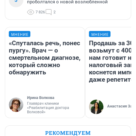
проболтался о новой возлюбленной
7 826
2
МНЕНИЕ
МНЕНИЕ
«Спуталась речь, понес
Продашь за 300
пургу». Врач — о
возьмут с 4000
смертельном диагнозе,
нам готовит н
который сложно
налоговый зако
обнаружить
коснется импор
даже репетито
Ирина Волкова
Главврач клиники
Анастасия Зав
«Реабилитация доктора
Волковой»
РЕКОМЕНДУЕМ