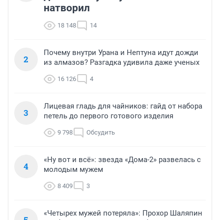
натворил
18 148
14
Почему внутри Урана и Нептуна идут дожди
2
из алмазов? Разгадка удивила даже ученых
16 126
4
Лицевая гладь для чайников: гайд от набора
3
петель до первого готового изделия
9 798
Обсудить
«Ну вот и всё»: звезда «Дома-2» развелась с
4
молодым мужем
8 409
3
«Четырех мужей потеряла»: Прохор Шаляпин
5