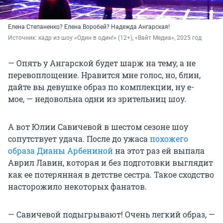
Елена Степаненко? Елена Воробей? Надежда Ангарская!
Источник: 
кадр из шоу «Один в один!» (12+), «Вайт Медиа», 2025 год
— Опять у Ангарской будет шарж на тему, а не
перевоплощение. Нравится мне голос, но, блин,
дайте вы девушке образ по комплекции, ну е-
мое, — недовольна одни из зрительниц шоу.
А вот Юлии Савичевой в шестом сезоне шоу
сопутствует удача. После до ужаса
похожего
образа Дианы Арбениной
на этот раз ей выпала
Аврил Лавин, которая и без подготовки выглядит
как ее потерянная в детстве сестра. Такое сходство
насторожило некоторых фанатов.
— Савичевой подыгрывают! Очень легкий образ, —