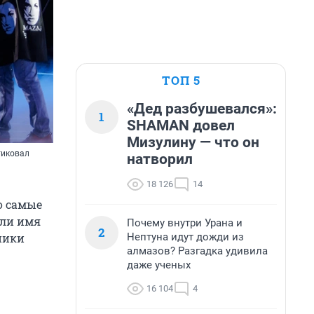
ТОП 5
«Дед разбушевался»:
1
SHAMAN довел
Мизулину — что он
тиковал
натворил
18 126
14
то самые
или имя
Почему внутри Урана и
2
Нептуна идут дожди из
ники
алмазов? Разгадка удивила
даже ученых
16 104
4