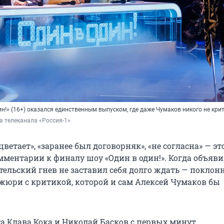
н!» (16+) оказался единственным выпуском, где даже Чумаков никого не кри
а телеканала «Россия-1»
ветает», «заранее был договорняк», «не согласна» — э
ментарии к финалу шоу «Один в один!». Когда объяв
тельский гнев не заставил себя долго ждать — поклон
жюри с критикой, которой и сам Алексей Чумаков бы
а Клава Кока и Николай Басков с первых минут