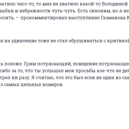
ватило чего-то, то мне не хватило какой-то Володиной
бки и небрежности чуть-чуть. Есть синоним, но я не 
осить, — прокомментировал выступление Газманова
в на удивление тоже не стал обрушиваться с критико
нь похоже. Грим потрясающий, поведение потрясающее
асибо за то, что ты услышал мои просьбы кое-что не де
трел ни разу. Я считаю, что это был если не один из с
 из самых цельных номеров.