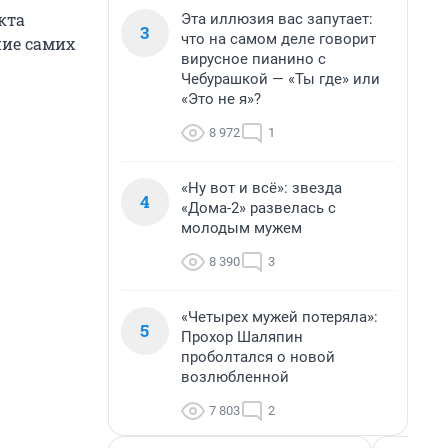
кта
Эта иллюзия вас запутает:
3
что на самом деле говорит
ние самих
вирусное пианино с
Чебурашкой — «Ты где» или
«Это не я»?
8 972
1
«Ну вот и всё»: звезда
4
«Дома-2» развелась с
молодым мужем
8 390
3
«Четырех мужей потеряла»:
5
Прохор Шаляпин
проболтался о новой
возлюбленной
7 803
2