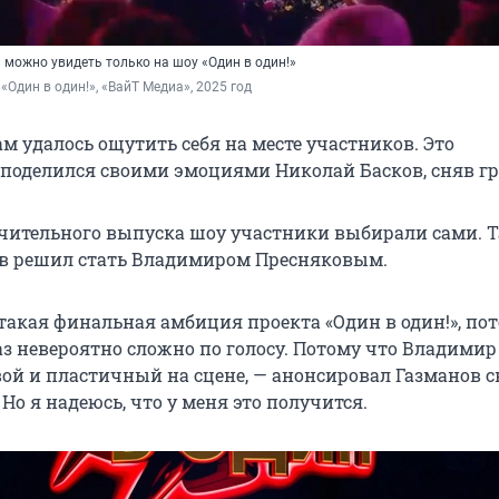
 можно увидеть только на шоу «Один в один!»
 «Один в один!», «ВайТ Медиа», 2025 год
м удалось ощутить себя на месте участников. Это
 поделился своими эмоциями Николай Басков, сняв г
чительного выпуска шоу участники выбирали сами. Т
в решил стать Владимиром Пресняковым.
 такая финальная амбиция проекта «Один в один!», по
аз невероятно сложно по голосу. Потому что Владимир
ой и пластичный на сцене, — анонсировал Газманов с
Но я надеюсь, что у меня это получится.