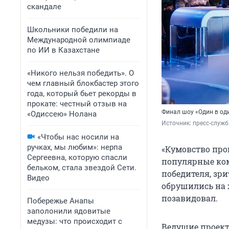
скандале
Школьники победили на
Международной олимпиаде
по ИИ в Казахстане
«Никого нельзя победить». О
чем главный блокбастер этого
года, который бьет рекорды в
прокате: честный отзыв на
Финал шоу «Один в оди
«Одиссею» Нолана
Источник: 
пресс-служб
«Чтобы нас носили на
ручках, мы любим»: нерпа
«Кумовство проц
Сергеевна, которую спасли
популярные ком
бельком, стала звездой Сети.
победителя, зри
Видео
обрушились на 
позавидовал.
Побережье Анапы
заполонили ядовитые
медузы: что происходит с
Ведущие проект