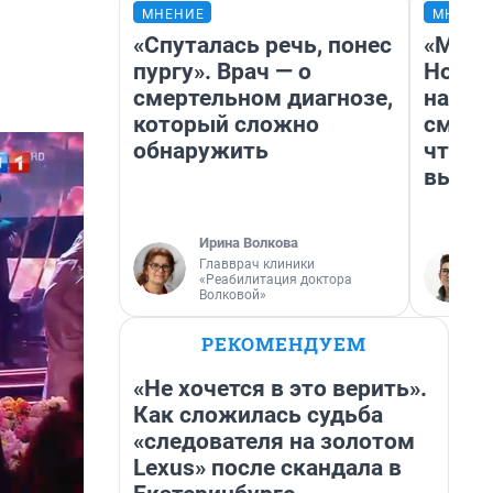
МНЕНИЕ
МНЕНИ
«Спуталась речь, понес
«Мы в
пургу». Врач — о
Нолан
смертельном диагнозе,
настр
который сложно
смотр
обнаружить
чтобы
выгля
Ирина Волкова
Главврач клиники
«Реабилитация доктора
Волковой»
РЕКОМЕНДУЕМ
«Не хочется в это верить».
Как сложилась судьба
«следователя на золотом
Lexus» после скандала в