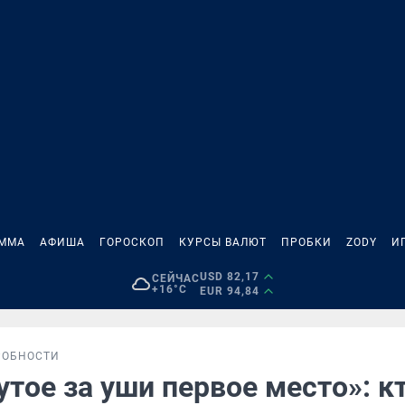
АММА
АФИША
ГОРОСКОП
КУРСЫ ВАЛЮТ
ПРОБКИ
ZODY
И
USD 82,17
СЕЙЧАС
+16°C
EUR 94,84
РОБНОСТИ
тое за уши первое место»: к