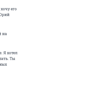
хочу его
 Юрий
й на
. Я хотел
лать. Ты
амых