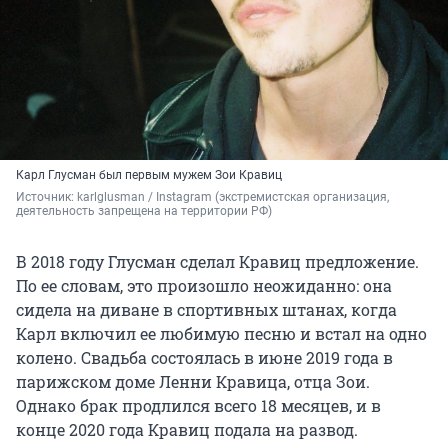
Карл Глусман был первым мужем Зои Кравиц
Источник: 
karlglusman / Instagram (экстремистская организация, 
деятельность запрещена на территории РФ)
В 2018 году Глусман сделал Кравиц предложение.
По ее словам, это произошло неожиданно: она
сидела на диване в спортивных штанах, когда
Карл включил ее любимую песню и встал на одно
колено. Свадьба состоялась в июне 2019 года в
парижском доме Ленни Кравица, отца Зои.
Однако брак продлился всего 18 месяцев, и в
конце 2020 года Кравиц подала на развод.