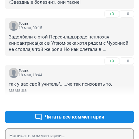
«Звездные болезни», они такие!
+0
–0
Гость
19 мая, 00:15
Задолбали с этой Пересильд,вроде неплохая 
киноактриса(как в Угрюм-река,хотя рядом с Чурсиной 
не стояла,в той же роли.Но как слетала в 
космос,крыша поехала,в каждом утюге.А теперь 
+9
–0
начала пихать свое несвормировавщееся как 
умственно так и психологически чадо в кино.
Гость
18 мая, 18:44
так у вас свой учитель"......че так психовать то, 
мамаша
+4
–0
Читать все комментарии