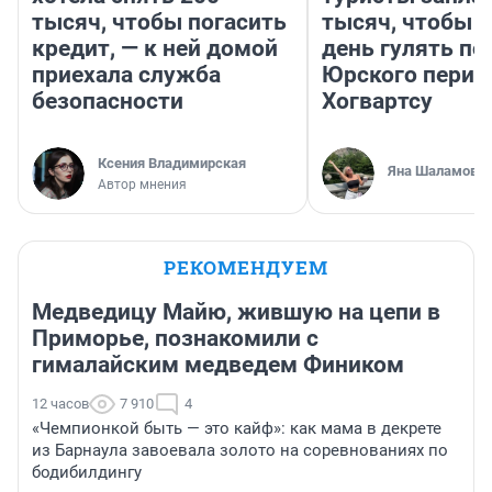
тысяч, чтобы погасить
тысяч, чтобы 
кредит, — к ней домой
день гулять по
приехала служба
Юрского перио
безопасности
Хогвартсу
Ксения Владимирская
Яна Шаламова
Автор мнения
РЕКОМЕНДУЕМ
Медведицу Майю, жившую на цепи в
Приморье, познакомили с
гималайским медведем Фиником
12 часов
7 910
4
«Чемпионкой быть — это кайф»: как мама в декрете
из Барнаула завоевала золото на соревнованиях по
бодибилдингу