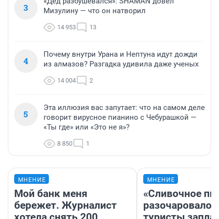
«Дед разбушевался»: SHAMAN довел
3
Мизулину — что он натворил
14 953
13
Почему внутри Урана и Нептуна идут дожди
4
из алмазов? Разгадка удивила даже ученых
14 004
2
Эта иллюзия вас запутает: что на самом деле
5
говорит вирусное пианино с Чебурашкой —
«Ты где» или «Это не я»?
8 850
1
МНЕНИЕ
МНЕНИЕ
Мой банк меня
«Сливочное пи
бережет. Журналист
разочаровало»
хотела снять 200
туристы запла