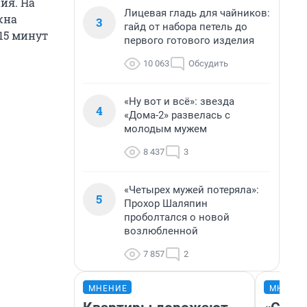
ия. На
Лицевая гладь для чайников:
жна
3
гайд от набора петель до
 15 минут
первого готового изделия
10 063
Обсудить
«Ну вот и всё»: звезда
4
«Дома-2» развелась с
молодым мужем
8 437
3
«Четырех мужей потеряла»:
5
Прохор Шаляпин
проболтался о новой
возлюбленной
7 857
2
МНЕНИЕ
МНЕНИ