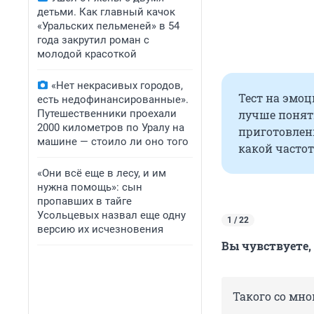
детьми. Как главный качок
«Уральских пельменей» в 54
года закрутил роман с
молодой красоткой
«Нет некрасивых городов,
Тест на эмоц
есть недофинансированные».
Путешественники проехали
лучше понять
2000 километров по Уралу на
приготовлены
машине — стоило ли оно того
какой часто
«Они всё еще в лесу, и им
нужна помощь»: сын
пропавших в тайге
Усольцевых назвал еще одну
1 / 22
версию их исчезновения
Вы чувствуете,
Такого со мно