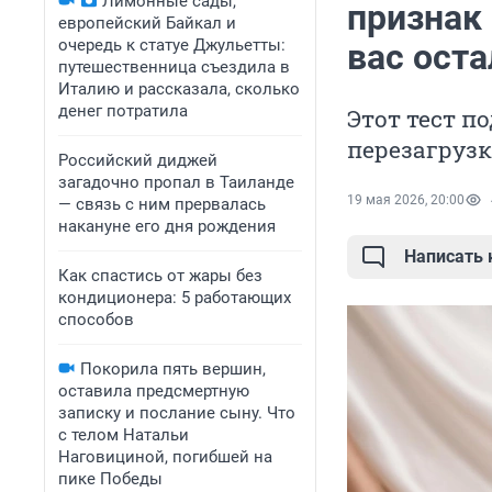
Лимонные сады,
признак 
европейский Байкал и
очередь к статуе Джульетты:
вас ост
путешественница съездила в
Италию и рассказала, сколько
денег потратила
Этот тест п
перезагрузк
Российский диджей
загадочно пропал в Таиланде
19 мая 2026, 20:00
— связь с ним прервалась
накануне его дня рождения
Написать
Как спастись от жары без
кондиционера: 5 работающих
способов
Покорила пять вершин,
оставила предсмертную
записку и послание сыну. Что
с телом Натальи
Наговициной, погибшей на
пике Победы