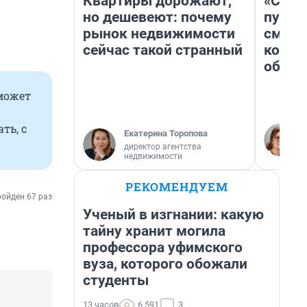
Квартиры дорожают,
«Спут
но дешевеют: почему
пургу»
рынок недвижимости
смерт
сейчас такой странный
котор
обнар
оможет
ть, с
Екатерина Торопова
директор агентства
недвижимости
РЕКОМЕНДУЕМ
ойден 67 раз
Ученый в изгнании: какую
тайну хранит могила
профессора уфимского
вуза, которого обожали
студенты
13 часов
6 591
3