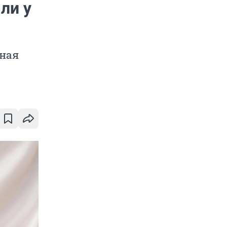
ли у
зная