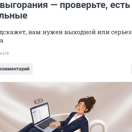
выгорания — проверьте, есть 
альные
одскажет, вам нужен выходной или серье
а
4 670
 комментарий