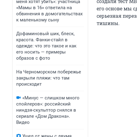
создали тест M
меня хотят убить»: участница
«Мамы в 16» ответила на
его основе мы с
обвинения в домогательствах
серьезная перез
к маленькому сыну
тишины.
Дофаминовый шик, блеск,
красота. Фанки-стайл в
одежде: что это такое и как
его носить — примеры
образов с фото
На Черноморском побережье
закрыли пляжи: что там
происходит
«Минус — слишком много
спойлеров»: российский
ниндзя-скульптор снялся в
сериале «Дом Дракона».
Видео
Ушел от жены с двумя