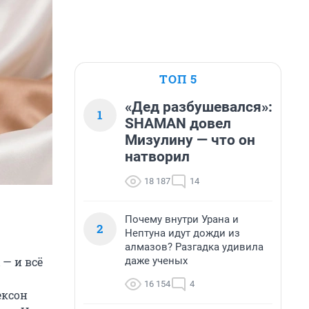
ТОП 5
«Дед разбушевался»:
1
SHAMAN довел
Мизулину — что он
натворил
18 187
14
Почему внутри Урана и
2
Нептуна идут дожди из
алмазов? Разгадка удивила
даже ученых
 — и всё
16 154
4
ексон