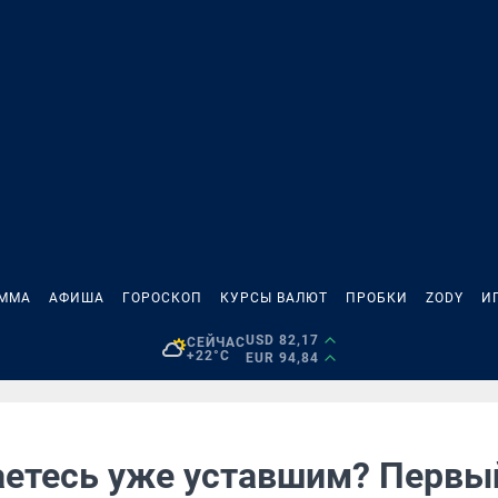
АММА
АФИША
ГОРОСКОП
КУРСЫ ВАЛЮТ
ПРОБКИ
ZODY
И
USD 82,17
СЕЙЧАС
+22°C
EUR 94,84
етесь уже уставшим? Первы