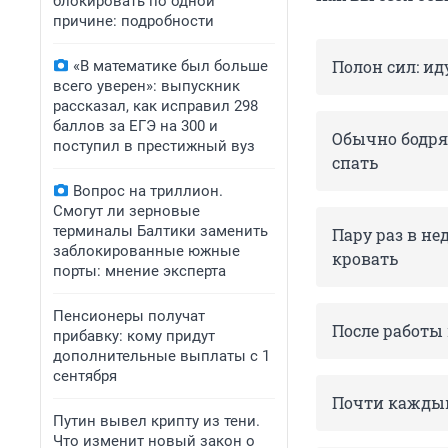
блокировать по одной
причине: подробности
Полон сил: ид
«В математике был больше
всего уверен»: выпускник
рассказал, как исправил 298
баллов за ЕГЭ на 300 и
Обычно бодряч
поступил в престижный вуз
спать
Вопрос на триллион.
Смогут ли зерновые
терминалы Балтики заменить
Пару раз в не
заблокированные южные
кровать
порты: мнение эксперта
Пенсионеры получат
После работы
прибавку: кому придут
дополнительные выплаты с 1
сентября
Почти каждый
Путин вывел крипту из тени.
Что изменит новый закон о