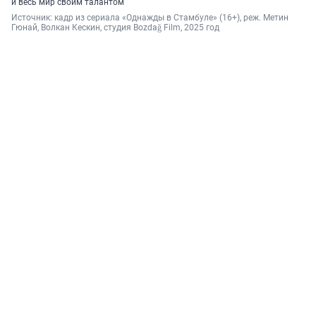
и весь мир своим талантом
Источник: 
кадр из сериала «Однажды в Стамбуле» (16+), реж. Метин 
Гюнай, Волкан Кескин, студия 
Bozdağ Film
, 2025 год