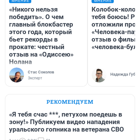
МНЕНИЕ
МНЕНИЕ
«Никого нельзя
Колобок-колобо
победить». О чем
тебя боюсь! Ра
главный блокбастер
отложили прок
этого года, который
«Человека-пау
бьет рекорды в
отзыв о фильм
прокате: честный
«человека-бул
отзыв на «Одиссею»
Нолана
Стас Соколов
Надежда Губар
Эксперт
РЕКОМЕНДУЕМ
«Я тебя счас ***, петухом поедешь в
зону!» Публикуем видео нападения
уральского гопника на ветерана СВО