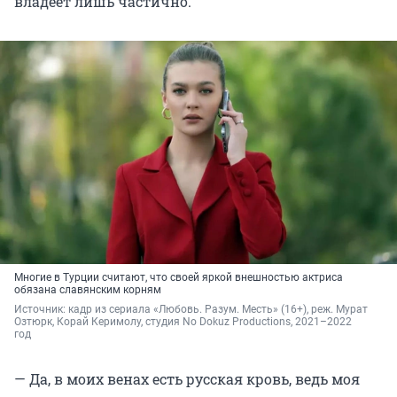
владеет лишь частично.
Многие в Турции считают, что своей яркой внешностью актриса
обязана славянским корням
Источник: 
кадр из сериала «Любовь. Разум. Месть» (16+), реж. Мурат 
Озтюрк, Корай Керимолу, студия No Dokuz Productions, 2021–2022 
год
— Да, в моих венах есть русская кровь, ведь моя