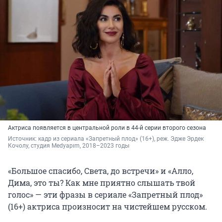
Актриса появляется в центральной роли в 44-й серии второго сезона
Источник: 
кадр из сериала «Запретный плод» (16+), реж. Эдже Эрдек 
Кочолу, студия Medyapım, 2018–2023 годы
«Большое спасибо, Света, до встречи» и «Алло,
Дима, это ты? Как мне приятно слышать твой
голос» — эти фразы в сериале «Запретный плод»
(16+) актриса произносит на чистейшем русском.