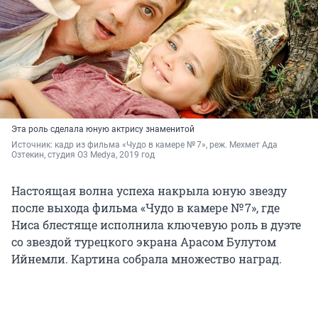
Эта роль сделала юную актрису знаменитой
Источник: 
кадр из фильма «Чудо в камере № 7», реж. Мехмет Ада 
Озтекин, студия O3 Medya, 2019 год
Настоящая волна успеха накрыла юную звезду
после выхода фильма «Чудо в камере
№ 7
», где
Ниса блестяще исполнила ключевую роль в дуэте
со звездой турецкого экрана Арасом Булутом
Ийнемли. Картина собрала множество наград.