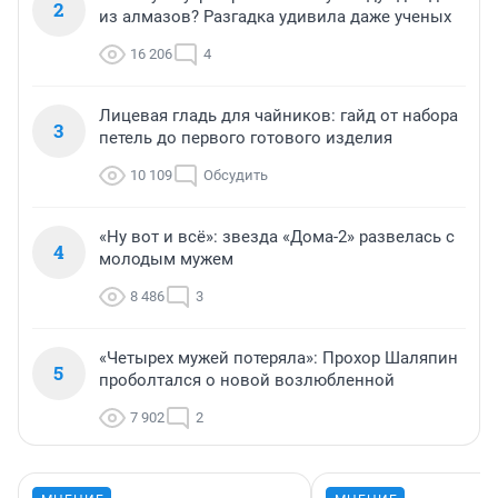
2
из алмазов? Разгадка удивила даже ученых
16 206
4
Лицевая гладь для чайников: гайд от набора
3
петель до первого готового изделия
10 109
Обсудить
«Ну вот и всё»: звезда «Дома-2» развелась с
4
молодым мужем
8 486
3
«Четырех мужей потеряла»: Прохор Шаляпин
5
проболтался о новой возлюбленной
7 902
2