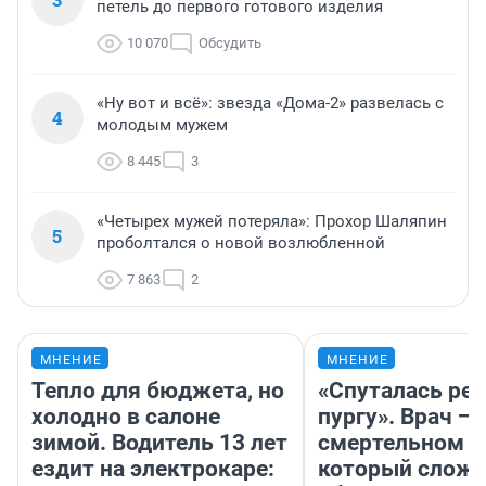
петель до первого готового изделия
10 070
Обсудить
«Ну вот и всё»: звезда «Дома-2» развелась с
4
молодым мужем
8 445
3
«Четырех мужей потеряла»: Прохор Шаляпин
5
проболтался о новой возлюбленной
7 863
2
МНЕНИЕ
МНЕНИЕ
Тепло для бюджета, но
«Спуталась реч
холодно в салоне
пургу». Врач — 
зимой. Водитель 13 лет
смертельном д
ездит на электрокаре:
который слож