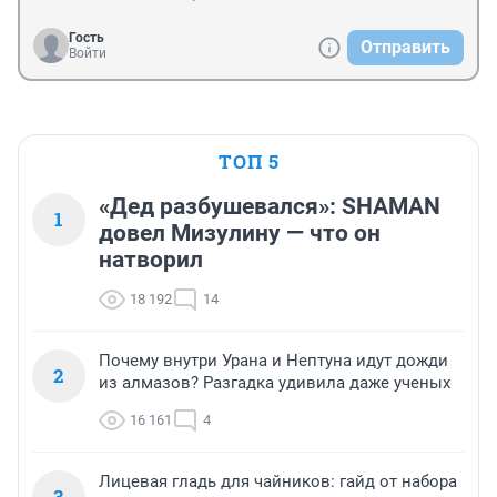
Гость
Отправить
Войти
ТОП 5
«Дед разбушевался»: SHAMAN
1
довел Мизулину — что он
натворил
18 192
14
Почему внутри Урана и Нептуна идут дожди
2
из алмазов? Разгадка удивила даже ученых
16 161
4
Лицевая гладь для чайников: гайд от набора
3