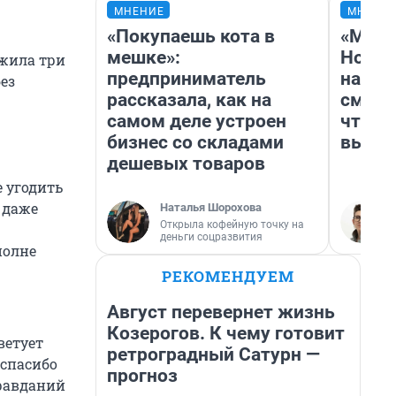
МНЕНИЕ
МНЕНИ
«Покупаешь кота в
«Мы в
мешке»:
Нолан
жила три
предприниматель
настр
ез
рассказала, как на
смотр
самом деле устроен
чтобы
бизнес со складами
выгля
дешевых товаров
 угодить
 даже
Наталья Шорохова
Открыла кофейную точку на
деньги соцразвития
полне
РЕКОМЕНДУЕМ
Август перевернет жизнь
Козерогов. К чему готовит
ветует
ретроградный Сатурн —
 спасибо
прогноз
правданий