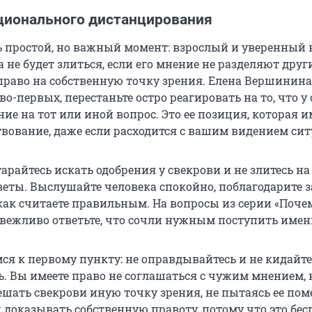
ционального дистанцирования
ь простой, но важный момент: взрослый и уверенный в
 не будет злиться, если его мнение не разделяют други
раво на собственную точку зрения. Елена Вершинина
во-первых, перестаньте остро реагировать на то, что у
ние на тот или иной вопрос. Это ее позиция, которая и
твование, даже если расходится с вашим видением сит
тарайтесь искать одобрения у свекрови и не злитесь на
еты. Выслушайте человека спокойно, поблагодарите з
 как считаете правильным. На вопросы из серии «Поче
 вежливо ответьте, что сочли нужным поступить имен
ся к первому пункту: не оправдывайтесь и не кидайте
ь. Вы имеете право не соглашаться с чужим мнением, 
ешать свекрови иную точку зрения, не пытаясь ее пом
 доказывать собственную правоту, потому что это бес