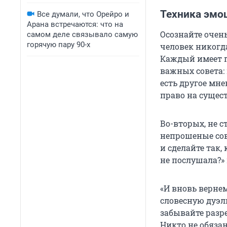
Техника эмо
Все думали, что Орейро и
Арана встречаются: что на
Осознайте очен
самом деле связывало самую
горячую пару 90-х
человек никогда
Каждый имеет п
важных совета: 
есть другое мне
право на сущес
Во-вторых, не с
непрошеные сов
и сделайте так,
не послушала?»
«И вновь вернем
словесную дуэл
забывайте разр
Никто не обязан