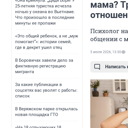
«Она крикнула: „Дядя Боря!“»
мама? Т
25-летняя туристка исчезла
ночью у океана во Вьетнаме.
отношен
Что произошло в последние
минуты ее пропажи
Психолог на
«Это общий ребенок, а не „муж
общении с 
помогает“»: истории семей,
где в декрет ушел отец
5 июля 2026, 13:30
В Боровичах завели дело за
фиктивную регистрацию
Написать
мигранта
За какие публикации в
соцсетях вас уволят с работы:
список
В Веряжском парке открылась
новая площадка ГТО
«На 18 отдыхающих 18