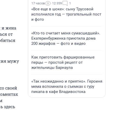
17 часов
12 359
1
«Все еще в шоке»: сыну Трусовой
исполнился год — трогательный пост
и фото
ж и жена
«Кто-то считает меня сумасшедшей».
ься от
Екатеринбурженка приютила дома
обиться
200 жирафов — фото и видео
Как приготовить фаршированные
учия мужу
перцы — простой рецепт от
жительницы Барнаула
«Так неожиданно и приятно». Героиня
мема вспомнила о съемках с гуру
со своей
пикапа в кафе Владивостока
моментах
м
ь здесь