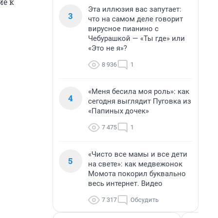
ие к
Эта иллюзия вас запутает:
3
что на самом деле говорит
вирусное пианино с
Чебурашкой — «Ты где» или
«Это не я»?
8 936
1
«Меня бесила моя роль»: как
4
сегодня выглядит Пуговка из
«Папиных дочек»
7 475
1
«Чисто все мамы и все дети
5
на свете»: как медвежонок
Момота покорил буквально
весь интернет. Видео
7 317
Обсудить