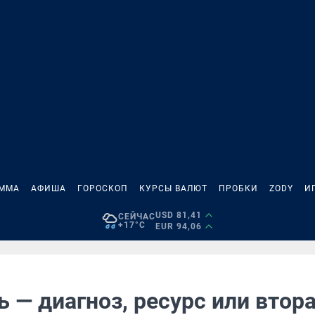
АММА
АФИША
ГОРОСКОП
КУРСЫ ВАЛЮТ
ПРОБКИ
ZODY
И
USD 81,41
СЕЙЧАС
+17°C
EUR 94,06
 — диагноз, ресурс или втор