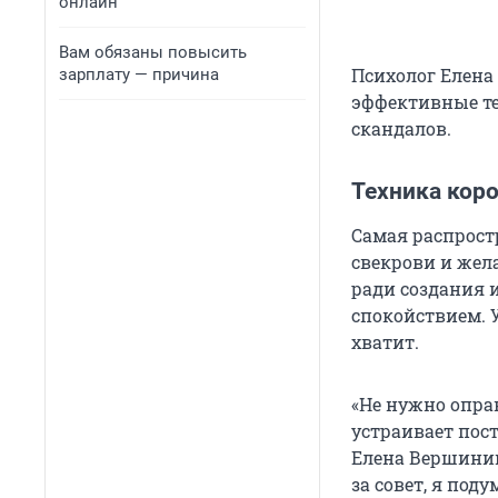
онлайн
Вам обязаны повысить
Психолог Елена
зарплату — причина
эффективные те
скандалов.
Техника коро
Самая распрост
свекрови и жела
ради создания 
спокойствием. 
хватит.
«Не нужно оправ
устраивает пос
Елена Вершинин
за совет, я по