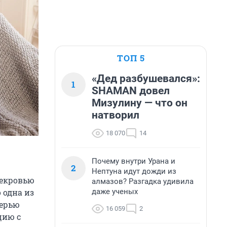
ТОП 5
«Дед разбушевался»:
1
SHAMAN довел
Мизулину — что он
натворил
18 070
14
Почему внутри Урана и
2
Нептуна идут дожди из
векровью
алмазов? Разгадка удивила
даже ученых
 одна из
терью
16 059
2
цию с