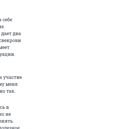
 себе
е.
 дает два
 свекрови
меет
уации.
а участие
му меня
но так.
сь в
но не
енять.
полезное