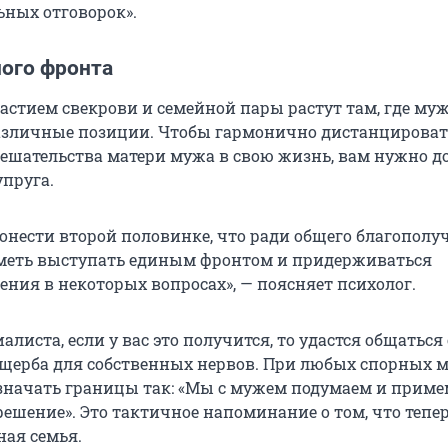
ьных отговорок».
ного фронта
астием свекрови и семейной пары растут там, где му
зличные позиции. Чтобы гармонично дистанцироват
ешательства матери мужа в свою жизнь, вам нужно д
упруга.
донести второй половинке, что ради общего благопол
меть выступать единым фронтом и придерживаться
ения в некоторых вопросах», — поясняет психолог.
алиста, если у вас это получится, то удастся общаться 
ущерба для собственных нервов. При любых спорных 
значать границы так: «Мы с мужем подумаем и приме
ешение». Это тактичное напоминание о том, что тепер
ная семья.