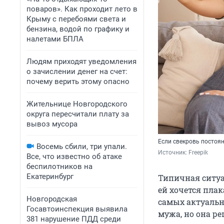
поваров». Как проходит лето в
Крыму с перебоями света и
бензина, водой по графику и
налетами БПЛА
Людям приходят уведомления
о зачислении денег на счет:
почему верить этому опасно
Жительнице Новгородского
округа пересчитали плату за
вывоз мусора
Если свекровь постоян
Восемь сбили, три упали.
Источник: 
Freepik
Все, что известно об атаке
беспилотников на
Екатеринбург
Типичная ситуац
ей хочется плак
Новгородская
самых актуальн
Госавтоинспекция выявила
мужа, но она ре
381 нарушение ПДД среди