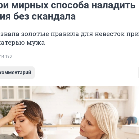
ри мирных способа наладить
ия без скандала
звала золотые правила для невесток при
матерью мужа
14 190
 комментарий