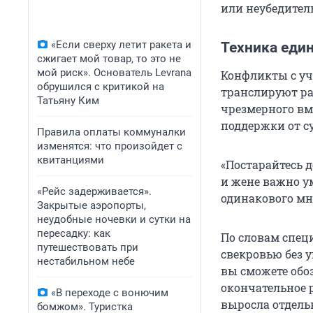
или неубедител
«Если сверху летит ракета и
Техника еди
сжигает мой товар, то это не
мой риск». Основатель Levrana
Конфликты с уч
обрушился с критикой на
транслируют ра
Татьяну Ким
чрезмерного вм
поддержки от с
Правила оплаты коммуналки
изменятся: что произойдет с
квитанциями
«Постарайтесь 
и жене важно у
«Рейс задерживается».
одинакового мн
Закрытые аэропорты,
неудобные ночевки и сутки на
пересадку: как
По словам специ
путешествовать при
свекровью без 
нестабильном небе
вы сможете обо
окончательное р
«В переходе с вонючим
выросла отдель
бомжом». Туристка