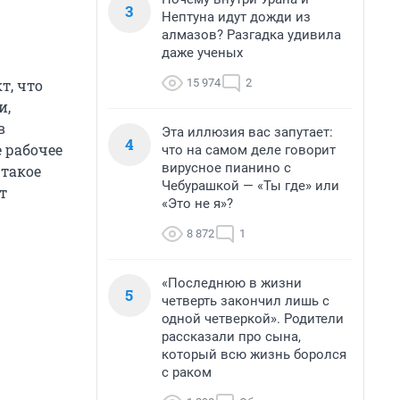
3
Нептуна идут дожди из
алмазов? Разгадка удивила
даже ученых
15 974
2
т, что
и,
в
Эта иллюзия вас запутает:
4
е рабочее
что на самом деле говорит
вирусное пианино с
 такое
Чебурашкой — «Ты где» или
т
«Это не я»?
8 872
1
«Последнюю в жизни
5
четверть закончил лишь с
одной четверкой». Родители
рассказали про сына,
который всю жизнь боролся
с раком