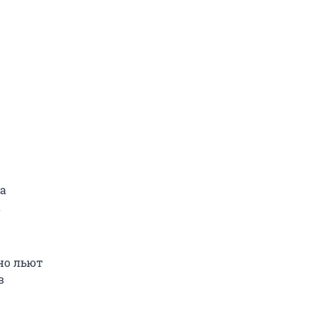
а
а
но льют
в