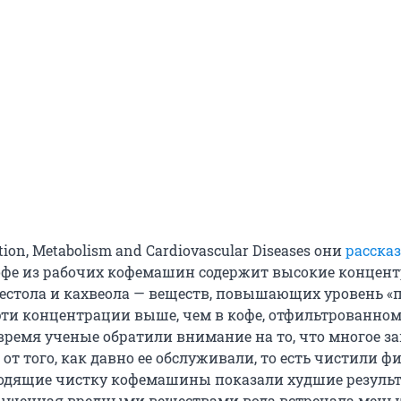
ion, Metabolism and Cardiovascular Diseases они
расска
фе из рабочих кофемашин содержит высокие концен
естола и кахвеола — веществ, повышающих уровень «п
 эти концентрации выше, чем в кофе, отфильтрованном
 время ученые обратили внимание на то, что многое за
т того, как давно ее обслуживали, то есть чистили ф
одящие чистку кофемашины показали худшие результ
сыщенная вредными веществами вода встречала мень