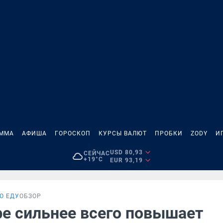
АММА
АФИША
ГОРОСКОП
КУРСЫ ВАЛЮТ
ПРОБКИ
ZODY
И
USD 80,93
СЕЙЧАС
+19°C
EUR 93,19
О ЕДУ
ОБЗОР
фе сильнее всего повышает