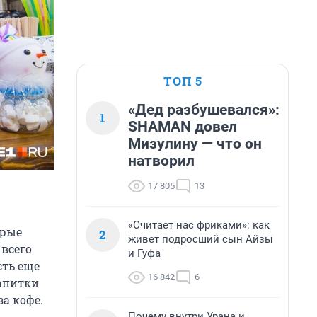
ТОП 5
«Дед разбушевался»:
1
SHAMAN довел
Мизулину — что он
натворил
17 805
13
«Считает нас фриками»: как
орые
2
живет подросший сын Айзы
 всего
и Гуфа
сть еще
16 842
6
напитки
за кофе.
Почему внутри Урана и