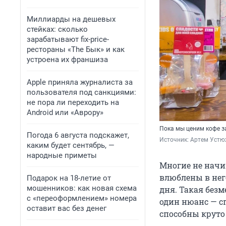
Миллиарды на дешевых
стейках: сколько
зарабатывают fix-price-
рестораны «The Бык» и как
устроена их франшиза
Apple приняла журналиста за
пользователя под санкциями:
не пора ли переходить на
Android или «Аврору»
Пока мы ценим кофе за 
Погода 6 августа подскажет,
Источник: 
Артем Устю
каким будет сентябрь, —
народные приметы
Многие не начи
влюблены в нег
Подарок на 18-летие от
мошенников: как новая схема
дня. Такая безм
с «переоформлением» номера
один нюанс — с
оставит вас без денег
способны круто 