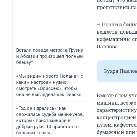
препятствий на
— Процесс филь
веществ, повыш
кофемашины спо
Павлова.
Встали поезда метро: в Грузии
и Абхазии произошел полный
блэкаут
Зухра Павло
«Мы видим нового Нолана»: с
каким настроем нужно
смотреть «Одиссею», чтобы
она не выглядела как фиаско
Вместе с тем уч
машины всё же 
«Год они дрались»: как
характеристику
сложилась судьба мейн-кунов,
концентрацией 
которых пристраивали в
путем, кафестол
добрые руки. 10 приветов от
бумажный или 
больших кошек