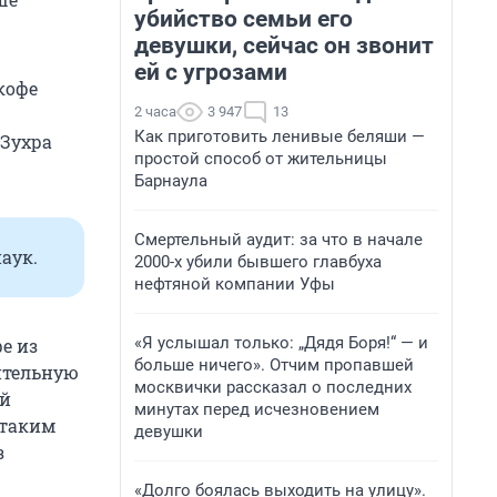
убийство семьи его
девушки, сейчас он звонит
ей с угрозами
кофе
2 часа
3 947
13
Как приготовить ленивые беляши —
 Зухра
простой способ от жительницы
Барнаула
Смертельный аудит: за что в начале
аук.
2000-х убили бывшего главбуха
нефтяной компании Уфы
«Я услышал только: „Дядя Боря!“ — и
е из
больше ничего». Отчим пропавшей
ительную
москвички рассказал о последних
ой
минутах перед исчезновением
 таким
девушки
з
«Долго боялась выходить на улицу».