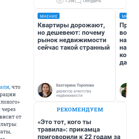
1 298
Обсудить
МНЕНИЕ
МНЕНИ
Квартиры дорожают,
Прода
но дешевеют: почему
возьм
рынок недвижимости
нам г
сейчас такой странный
налог
косне
даже 
Екатерина Торопова
зали
, что
директор агентства
трации
недвижимости
лохого»
РЕКОМЕНДУЕМ
 через
висит от
«Это тот, кого ты
ильтры:
травила»: прикамца
аты,
приговорили к 22 годам за
ше