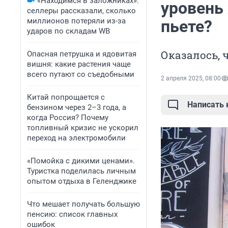
«Находимся в заложниках»:
уровень 
селлеры рассказали, сколько
миллионов потеряли из-за
пьете?
ударов по складам WB
Оказалось, 
Опасная петрушка и ядовитая
вишня: какие растения чаще
всего путают со съедобными
2 апреля 2025, 08:00
Китай попрощается с
Написать
бензином через 2–3 года, а
когда Россия? Почему
топливный кризис не ускорил
переход на электромобили
«Помойка с дикими ценами».
Туристка поделилась личным
опытом отдыха в Геленджике
Что мешает получать большую
пенсию: список главных
ошибок