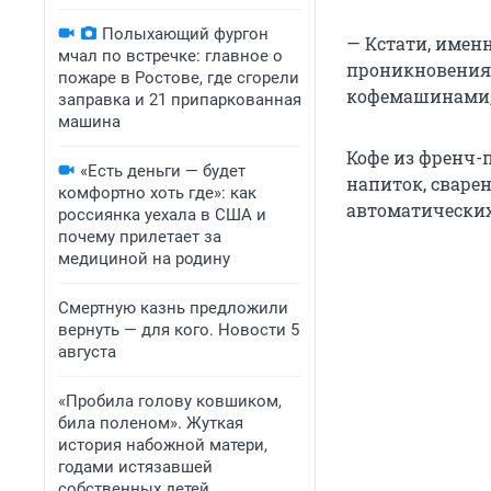
Полыхающий фургон
— Кстати, имен
мчал по встречке: главное о
проникновения 
пожаре в Ростове, где сгорели
кофемашинами, 
заправка и 21 припаркованная
машина
Кофе из френч-п
«Есть деньги — будет
напиток, сваре
комфортно хоть где»: как
автоматически
россиянка уехала в США и
почему прилетает за
медициной на родину
Смертную казнь предложили
вернуть — для кого. Новости 5
августа
«Пробила голову ковшиком,
била поленом». Жуткая
история набожной матери,
годами истязавшей
собственных детей