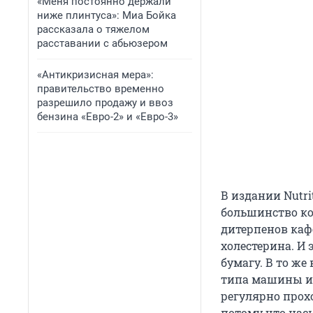
«Меня постоянно держали
ниже плинтуса»: Миа Бойка
рассказала о тяжелом
расставании с абьюзером
«Антикризисная мера»:
правительство временно
разрешило продажу и ввоз
бензина «Евро-2» и «Евро-3»
В издании Nutrit
большинство ко
дитерпенов каф
холестерина. И
бумагу. В то же
типа машины и о
регулярно прох
потому что на