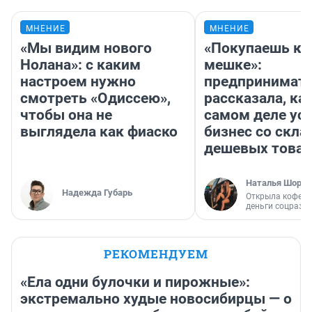
МНЕНИЕ
МНЕНИЕ
«Мы видим нового
«Покупаешь ко
Нолана»: с каким
мешке»:
настроем нужно
предпринимат
смотреть «Одиссею»,
рассказала, как
чтобы она не
самом деле ус
выглядела как фиаско
бизнес со скл
дешевых това
Наталья Шорох
Надежда Губарь
Открыла кофейн
деньги соцразв
РЕКОМЕНДУЕМ
«Ела одни булочки и пирожные»:
экстремально худые новосибирцы — о