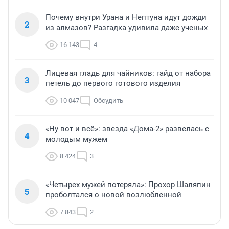
Почему внутри Урана и Нептуна идут дожди
2
из алмазов? Разгадка удивила даже ученых
16 143
4
Лицевая гладь для чайников: гайд от набора
3
петель до первого готового изделия
10 047
Обсудить
«Ну вот и всё»: звезда «Дома-2» развелась с
4
молодым мужем
8 424
3
«Четырех мужей потеряла»: Прохор Шаляпин
5
проболтался о новой возлюбленной
7 843
2