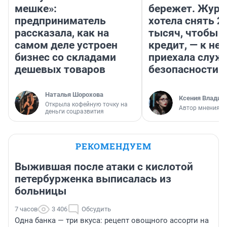
мешке»:
бережет. Журн
предприниматель
хотела снять 2
рассказала, как на
тысяч, чтобы п
самом деле устроен
кредит, — к не
бизнес со складами
приехала служ
дешевых товаров
безопасности
Наталья Шорохова
Ксения Владим
Открыла кофейную точку на
Автор мнения
деньги соцразвития
РЕКОМЕНДУЕМ
Выжившая после атаки с кислотой
петербурженка выписалась из
больницы
7 часов
3 406
Обсудить
Одна банка — три вкуса: рецепт овощного ассорти на