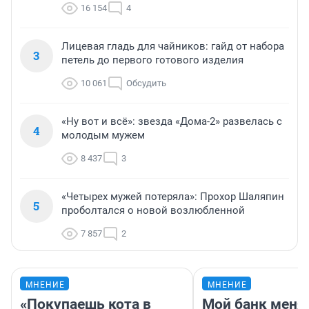
16 154
4
Лицевая гладь для чайников: гайд от набора
3
петель до первого готового изделия
10 061
Обсудить
«Ну вот и всё»: звезда «Дома-2» развелась с
4
молодым мужем
8 437
3
«Четырех мужей потеряла»: Прохор Шаляпин
5
проболтался о новой возлюбленной
7 857
2
МНЕНИЕ
МНЕНИЕ
«Покупаешь кота в
Мой банк меня