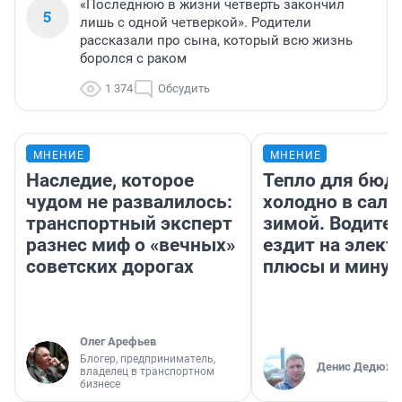
«Последнюю в жизни четверть закончил
5
лишь с одной четверкой». Родители
рассказали про сына, который всю жизнь
боролся с раком
1 374
Обсудить
МНЕНИЕ
МНЕНИЕ
Наследие, которое
Тепло для бюд
чудом не развалилось:
холодно в сало
транспортный эксперт
зимой. Водител
разнес миф о «вечных»
ездит на элект
советских дорогах
плюсы и мину
Олег Арефьев
Блогер, предприниматель,
Денис Дедюхи
владелец в транспортном
бизнесе