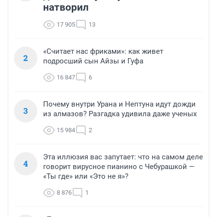
натворил
17 905
13
«Считает нас фриками»: как живет
2
подросший сын Айзы и Гуфа
16 847
6
Почему внутри Урана и Нептуна идут дожди
3
из алмазов? Разгадка удивила даже ученых
15 984
2
Эта иллюзия вас запутает: что на самом деле
4
говорит вирусное пианино с Чебурашкой —
«Ты где» или «Это не я»?
8 876
1