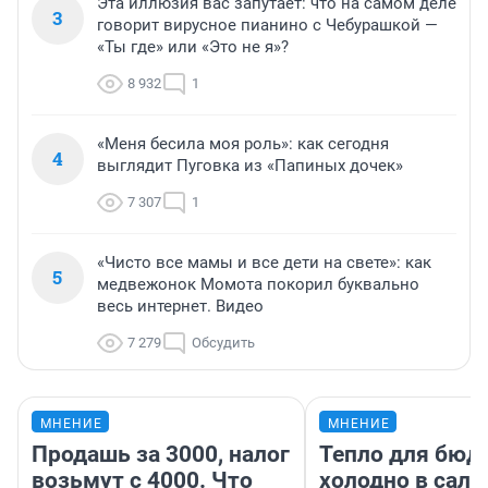
Эта иллюзия вас запутает: что на самом деле
3
говорит вирусное пианино с Чебурашкой —
«Ты где» или «Это не я»?
8 932
1
«Меня бесила моя роль»: как сегодня
4
выглядит Пуговка из «Папиных дочек»
7 307
1
«Чисто все мамы и все дети на свете»: как
5
медвежонок Момота покорил буквально
весь интернет. Видео
7 279
Обсудить
МНЕНИЕ
МНЕНИЕ
Продашь за 3000, налог
Тепло для бюд
возьмут с 4000. Что
холодно в сало