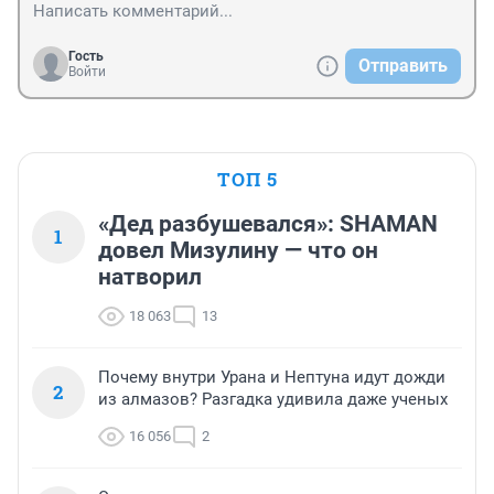
Гость
Отправить
Войти
ТОП 5
«Дед разбушевался»: SHAMAN
1
довел Мизулину — что он
натворил
18 063
13
Почему внутри Урана и Нептуна идут дожди
2
из алмазов? Разгадка удивила даже ученых
16 056
2