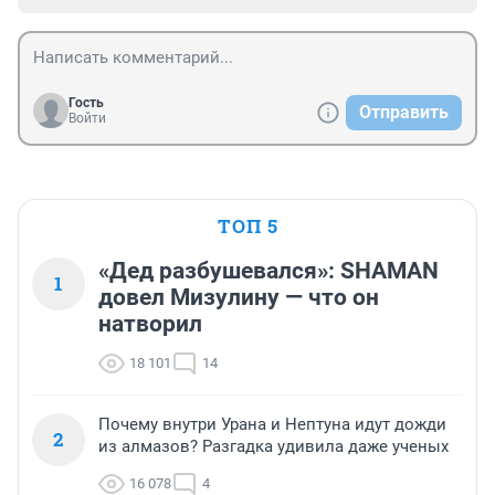
Гость
Отправить
Войти
ТОП 5
«Дед разбушевался»: SHAMAN
1
довел Мизулину — что он
натворил
18 101
14
Почему внутри Урана и Нептуна идут дожди
2
из алмазов? Разгадка удивила даже ученых
16 078
4