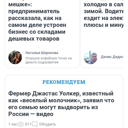
мешке»:
холодно в сало
предприниматель
зимой. Водител
рассказала, как на
ездит на элект
самом деле устроен
плюсы и мину
бизнес со складами
дешевых товаров
Наталья Шорохова
Денис Дедюхи
Открыла кофейную точку на
деньги соцразвития
РЕКОМЕНДУЕМ
Фермер Джастас Уолкер, известный
как «веселый молочник», заявил что
его семью могут выдворить из
России — видео
1 час
611
Обсудить