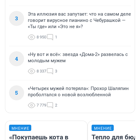
Эта иллюзия вас запутает: что на самом деле
3
говорит вирусное пианино с Чебурашкой —
«Ты где» или «Это не я»?
8 950
1
«Ну вот и всё»: звезда «Дома-2» развелась с
4
молодым мужем
8 337
3
«Четырех мужей потеряла»: Прохор Шаляпин
5
проболтался о новой возлюбленной
7 779
2
МНЕНИЕ
МНЕНИЕ
«Покупаешь кота в
Тепло для бюд