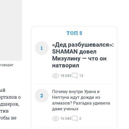
ТОП 5
«Дед разбушевался»:
1
SHAMAN довел
Мизулину — что он
натворил
 говорит
18 043
13
рый
Почему внутри Урана и
2
орталов о
Нептуна идут дожди из
алмазов? Разгадка удивила
ьдшеров,
даже ученых
ктив
тобы не
16 045
2