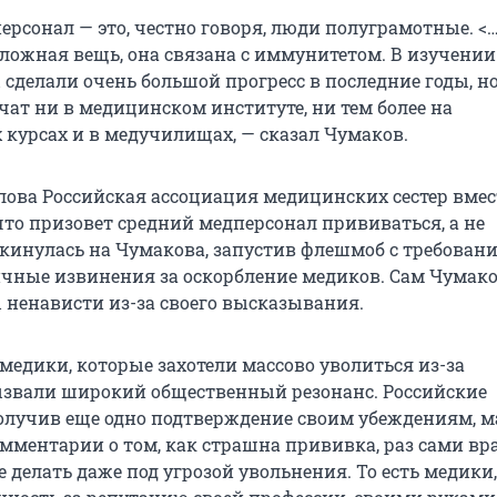
ерсонал — это, честно говоря, люди полуграмотные. <
сложная вещь, она связана с иммунитетом. В изучении
сделали очень большой прогресс в последние годы, н
чат ни в медицинском институте, ни тем более на
 курсах и в медучилищах, — сказал Чумаков.
слова Российская ассоциация медицинских сестер вмест
что призовет средний медперсонал прививаться, а не
акинулась на Чумакова, запустив флешмоб с требован
чные извинения за оскорбление медиков. Сам Чумак
ненависти из-за своего высказывания.
 медики, которые захотели массово уволиться из-за
звали широкий общественный резонанс. Российские
олучив еще одно подтверждение своим убеждениям, м
омментарии о том, как страшна прививка, раз сами вр
 делать даже под угрозой увольнения. То есть медики