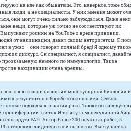
гируют на нее как обыватели. Это, наверное, тоже оби
чные люди, а не специалисты. У них мнение может оч
ться, они могут очень сильно заблуждаться. Даже нек
такие вещи, которые уж точно не соответствуют их
Выпускают ролики на YouTube о вреде прививки,
юдей от вакцинации, давят своим авторитетом. Я пос
шел в ужас — они говорят полный бред! Я одному тако
дложил дискурс. Он специалист, я специалист, давайт
его проэкзаменую немного по иммунологии. Такие
против вакцинации очень вредны.
в всю свою жизнь посвятил молекулярной биологии и
имых результатов в борьбе с онкологией. Сейчас
ет новые подходы к терапии рака. Также он заведующ
й пролиферации клеток Института молекулярной био
Энгельгардта РАН. Автор более 200 научных работ, 5
19 авторских свидетельств и патентов. Выступает за