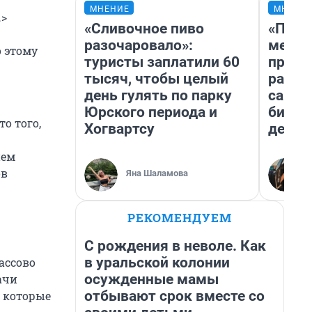
МНЕНИЕ
МНЕНИ
…>
«Сливочное пиво
«Поку
разочаровало»:
мешке
о этому
туристы заплатили 60
предп
тысяч, чтобы целый
расска
день гулять по парку
самом
Юрского периода и
бизне
о того,
Хогвартсу
дешев
ием
ов
Яна Шаламова
РЕКОМЕНДУЕМ
С рождения в неволе. Как
в уральской колонии
ассово
осужденные мамы
ачи
отбывают срок вместе со
, которые