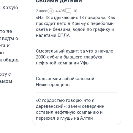
своими детьми
. Какую
2 часа
4 405
10
«На 18 отдыхающих 18 поваров». Как
проходит лето в Крыму с перебоями
света и бензина, водой по графику и
то не
налетами БПЛА
ыводы о
ии и
Смертельный аудит: за что в начале
ую
2000-х убили бывшего главбуха
и общая
нефтяной компании Уфы
ту с
Соль земли забайкальской.
самом
Нижегородцевы
«С гордостью говорю, что я
деревенский»: зачем северянин
оставил нефтяную компанию и
переехал в глушь на Алтай