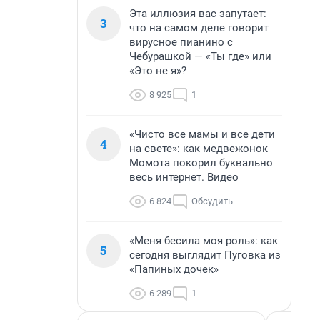
Эта иллюзия вас запутает:
3
что на самом деле говорит
вирусное пианино с
Чебурашкой — «Ты где» или
«Это не я»?
8 925
1
«Чисто все мамы и все дети
4
на свете»: как медвежонок
Момота покорил буквально
весь интернет. Видео
6 824
Обсудить
«Меня бесила моя роль»: как
5
сегодня выглядит Пуговка из
«Папиных дочек»
6 289
1