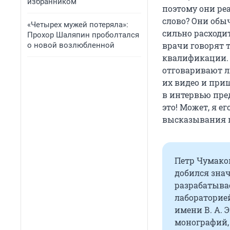
избранником
поэтому они реа
слово? Они обы
«Четырех мужей потеряла»:
сильно расходи
Прохор Шаляпин проболтался
врачи говорят 
о новой возлюбленной
квалификации. 
отговаривают л
их видео и при
в интервью пре
это! Может, я 
высказывания 
Петр Чумако
добился знач
разрабатыва
лабораторие
имени В. А. 
монографий, 