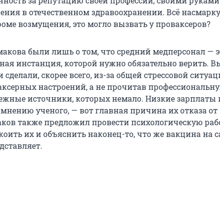
енность за репутацию своей профессии, своими руками
ения в отечественном здравоохранении. Всё насмарку
роме возмущения, это могло вызвать у проваксеров?
макова были лишь о том, что средний медперсонал — э
ная инстанция, которой нужно обязательно верить. В
сделали, скорее всего, из-за общей стрессовой ситуац
ксерных настроений, а не прочитав профессиональн
дежные источники, которых немало. Низкие зарплаты 
 мнению ученого, — вот главная причина их отказа от
ков также предложил провести психологическую рабо
коить их и объяснить наконец-то, что же вакцина на 
едставляет.