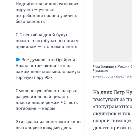
Надвигается волна пугающих
вирусов — ученые
потребовали срочно усилить
безопасность
С 1 сентября детей будут
возить в автобусах по новым
правилам — что важно знать
Все думали, что Орейро и
Арана встречаются: что на
Чем больше в России б
Чумаков
самом деле связывало самую
горячую пару 90-х
Источник: 
Алексей Вол
Смоленскую область накрыл
На днях Петр Ч
разрушительный циклон:
выступает за 
власти ввели режим ЧС, есть
«полуграмотнос
погибшие — кадры
акушерок и так 
скорой помощи 
Эти фразы из советского кино
делать прививк
вы говорите каждый день.