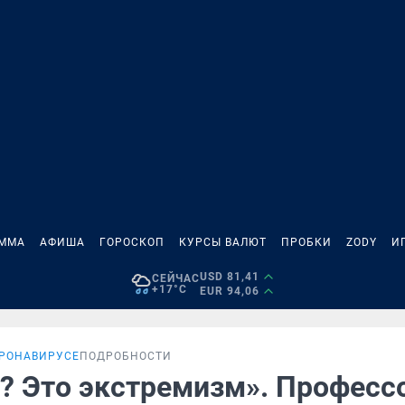
АММА
АФИША
ГОРОСКОП
КУРСЫ ВАЛЮТ
ПРОБКИ
ZODY
И
USD 81,41
СЕЙЧАС
+17°C
EUR 94,06
ОРОНАВИРУСЕ
ПОДРОБНОСТИ
? Это экстремизм». Професс