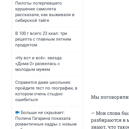
Пилоты потерпевшего
крушение самолета
рассказали, как выживали в
сибирской тайге
В 100 г всего 23 ккал: три
рецепта с главным летним
продуктом
«Ну вот и всё»: звезда
«Дома-2» развелась с
молодым мужем
Справится даже школьник:
пройдите тест по географии, в
котором очень стыдно
Мы поговорили 
ошибиться
Больше не скрывает:
— Мои слова бы
Полина Гагарина показала
разбираются в 
романтичные кадры с новым
знают, что тако