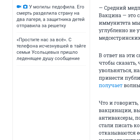
У могилы педофила. Его
— Средний медп
смерть разделила страну на
Вакцина — это 
два лагеря, а защитника детей
иммунитета мы 
отправила за решетку
углубленно не у
медсестринских
«Простите нас за всё». С
телефона исчезнувшей в тайге
семьи Усольцевых пришло
В ответ на эти 
леденящее душу сообщение
чтобы сказать, 
увольняться, н
принести публи
получает
волны 
Что и говорить,
вакцинации, вы
антиваксеры, п
стали писать к
отказываются ее