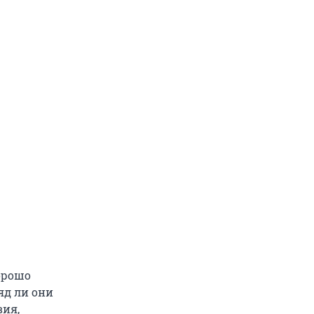
орошо
яд ли они
вия,