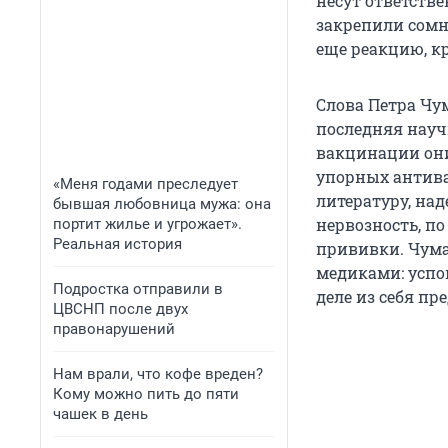
несут ответств
закрепили сомн
еще реакцию, к
Слова Петра Чу
последняя науч
вакцинации они 
упорных антива
«Меня годами преследует
литературу, на
бывшая любовница мужа: она
нервозность, по
портит жилье и угрожает».
Реальная история
прививки. Чума
медиками: успо
Подростка отправили в
деле из себя пр
ЦВСНП после двух
правонарушений
Нам врали, что кофе вреден?
Кому можно пить до пяти
чашек в день