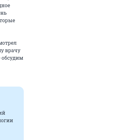
дное
ень
оторые
мотрел
му врачу
е обсудим
ий
логии