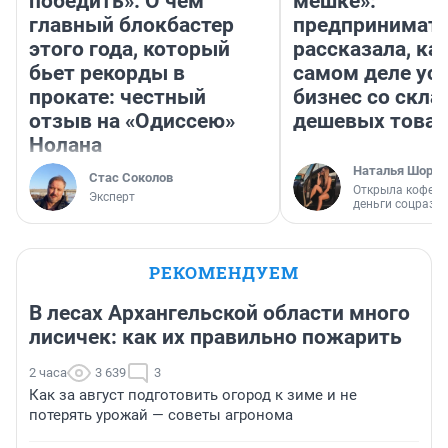
победить». О чем
мешке»:
главный блокбастер
предпринимат
этого года, который
рассказала, как
бьет рекорды в
самом деле ус
прокате: честный
бизнес со скл
отзыв на «Одиссею»
дешевых това
Нолана
Наталья Шорох
Стас Соколов
Открыла кофейн
Эксперт
деньги соцразв
РЕКОМЕНДУЕМ
В лесах Архангельской области много
лисичек: как их правильно пожарить
2 часа
3 639
3
Как за август подготовить огород к зиме и не
потерять урожай — советы агронома