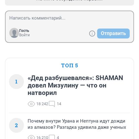
Гость
Отправить
Войти
ТОП 5
«Дед разбушевался»: SHAMAN
1
довел Мизулину — что он
натворил
18 242
14
Почему внутри Урана и Нептуна идут дожди
2
из алмазов? Разгадка удивила даже ученых
16 210
4