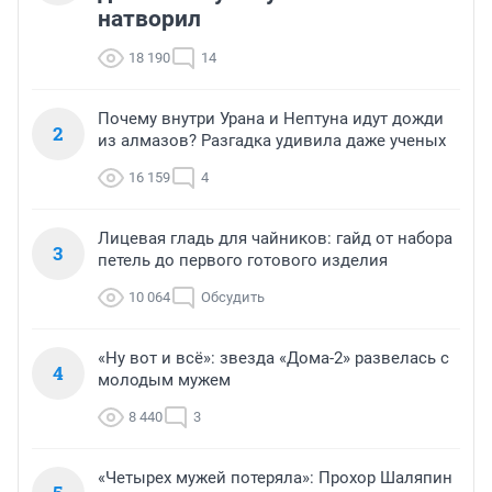
натворил
18 190
14
Почему внутри Урана и Нептуна идут дожди
2
из алмазов? Разгадка удивила даже ученых
16 159
4
Лицевая гладь для чайников: гайд от набора
3
петель до первого готового изделия
10 064
Обсудить
«Ну вот и всё»: звезда «Дома-2» развелась с
4
молодым мужем
8 440
3
«Четырех мужей потеряла»: Прохор Шаляпин