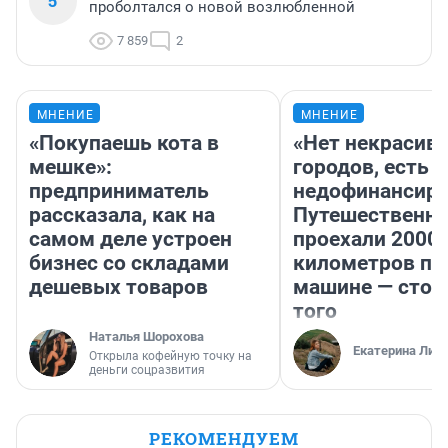
5
проболтался о новой возлюбленной
7 859
2
МНЕНИЕ
МНЕНИЕ
«Покупаешь кота в
«Нет некрасив
мешке»:
городов, есть
предприниматель
недофинансиро
рассказала, как на
Путешественн
самом деле устроен
проехали 2000
бизнес со складами
километров по 
дешевых товаров
машине — стои
того
Наталья Шорохова
Екатерина Лит
Открыла кофейную точку на
деньги соцразвития
РЕКОМЕНДУЕМ