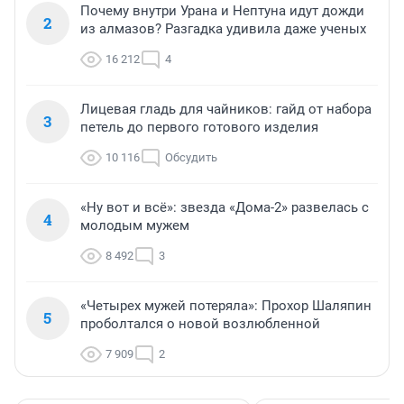
Почему внутри Урана и Нептуна идут дожди
2
из алмазов? Разгадка удивила даже ученых
16 212
4
Лицевая гладь для чайников: гайд от набора
3
петель до первого готового изделия
10 116
Обсудить
«Ну вот и всё»: звезда «Дома-2» развелась с
4
молодым мужем
8 492
3
«Четырех мужей потеряла»: Прохор Шаляпин
5
проболтался о новой возлюбленной
7 909
2