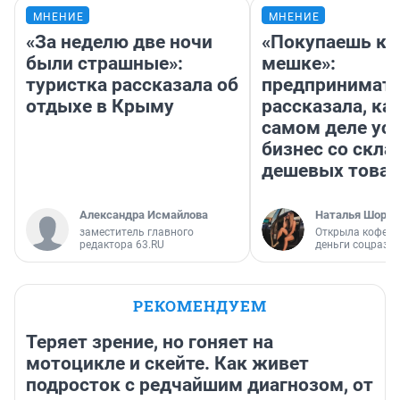
МНЕНИЕ
МНЕНИЕ
«За неделю две ночи
«Покупаешь ко
были страшные»:
мешке»:
туристка рассказала об
предпринимат
отдыхе в Крыму
рассказала, как
самом деле ус
бизнес со скл
дешевых това
Александра Исмайлова
Наталья Шорох
заместитель главного
Открыла кофейн
редактора 63.RU
деньги соцразв
РЕКОМЕНДУЕМ
Теряет зрение, но гоняет на
мотоцикле и скейте. Как живет
подросток с редчайшим диагнозом, от