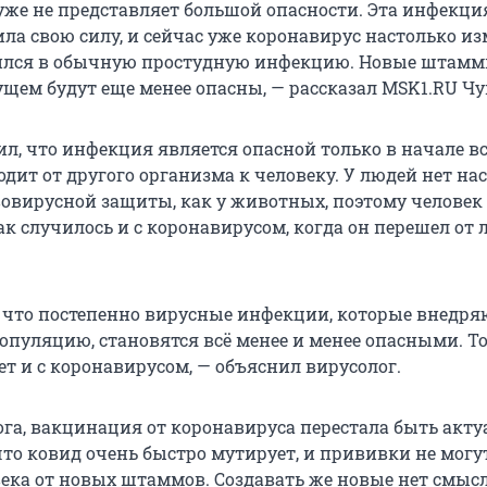
уже не представляет большой опасности. Эта инфекци
ла свою силу, и сейчас уже коронавирус настолько из
тился в обычную простудную инфекцию. Новые штамм
ущем будут еще менее опасны, — рассказал MSK1.RU Ч
л, что инфекция является опасной только в начале 
одит от другого организма к человеку. У людей нет на
овирусной защиты, как у животных, поэтому человек 
ак случилось и с коронавирусом, когда он перешел от 
, что постепенно вирусные инфекции, которые внедря
опуляцию, становятся всё менее и менее опасными. Т
т и с коронавирусом, — объяснил вирусолог.
ога, вакцинация от коронавируса перестала быть акту
 что ковид очень быстро мутирует, и прививки не могу
ека от новых штаммов. Создавать же новые нет смысл