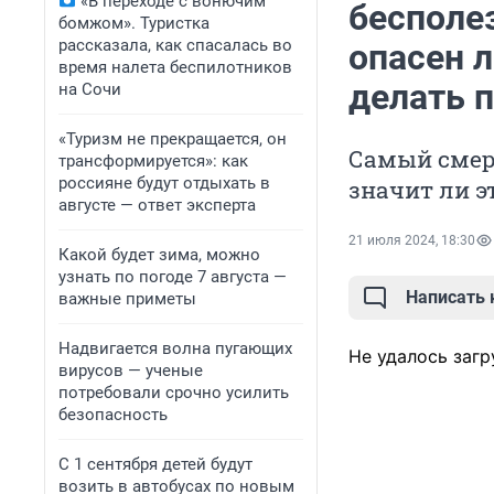
«В переходе с вонючим
бесполе
бомжом». Туристка
рассказала, как спасалась во
опасен л
время налета беспилотников
делать 
на Сочи
«Туризм не прекращается, он
Самый смер
трансформируется»: как
россияне будут отдыхать в
значит ли э
августе — ответ эксперта
21 июля 2024, 18:30
Какой будет зима, можно
узнать по погоде 7 августа —
Написать
важные приметы
Надвигается волна пугающих
Не удалось загр
вирусов — ученые
потребовали срочно усилить
безопасность
С 1 сентября детей будут
возить в автобусах по новым