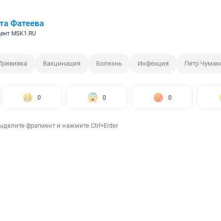
та Фатеева
ент MSK1.RU
Прививка
Вакцинация
Болезнь
Инфекция
Петр Чумак
0
0
0
ыделите фрагмент и нажмите Ctrl+Enter