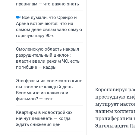
правилам — что важно знать
Все думали, что Орейро и
Арана встречаются: что на
самом деле связывало самую
горячую пару 90-х
Смоленскую область накрыл
разрушительный циклон:
власти ввели режим ЧС, есть
погибшие — кадры
Эти фразы из советского кино
вы говорите каждый день.
Коронавирус ра
Вспомните из каких они
простудную инф
фильмов? — тест
мутирует насто
нашим коллегам
Квартиры в новостройках
пролиферации к
начнут дешеветь — когда
ждать снижения цен
Энгельгардта П