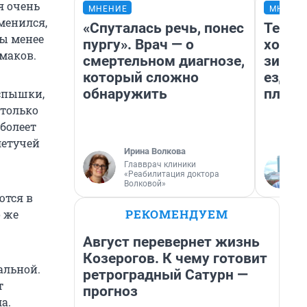
я очень
МНЕНИЕ
МНЕНИ
менился,
«Спуталась речь, понес
Тепло
ы менее
пургу». Врач — о
холод
умаков.
смертельном диагнозе,
зимой
который сложно
ездит
обнаружить
плюсы
вспышки,
столько
болеет
летучей
Ирина Волкова
Главврач клиники
«Реабилитация доктора
Волковой»
ются в
РЕКОМЕНДУЕМ
о же
Август перевернет жизнь
Козерогов. К чему готовит
альной.
ретроградный Сатурн —
т
прогноз
а.