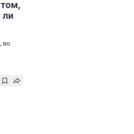
 том,
 ли
 но