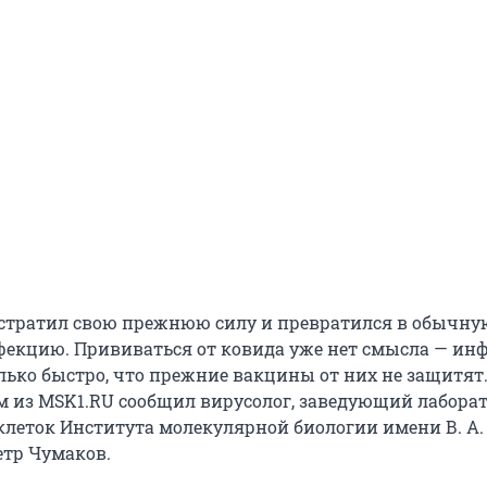
стратил свою прежнюю силу и превратился в обычну
екцию. Прививаться от ковида уже нет смысла — ин
лько быстро, что прежние вакцины от них не защитят.
 из MSK1.RU сообщил вирусолог, заведующий лабора
леток Института молекулярной биологии имени В. А.
етр Чумаков.