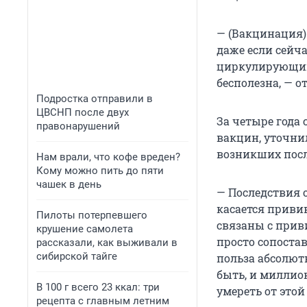
— (Вакцинация)
даже если сейча
циркулирующий 
бесполезна, — о
Подростка отправили в
ЦВСНП после двух
За четыре года
правонарушений
вакцин, уточни
возникших посл
Нам врали, что кофе вреден?
Кому можно пить до пяти
чашек в день
— Последствия о
касается приви
Пилоты потерпевшего
связаны с прив
крушение самолета
просто сопоста
рассказали, как выживали в
сибирской тайге
польза абсолют
быть, и миллио
В 100 г всего 23 ккал: три
умереть от этой
рецепта с главным летним