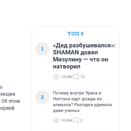
ТОП 5
«Дед разбушевался»:
1
SHAMAN довел
Мизулину — что он
натворил
18 040
13
ю
Почему внутри Урана и
фекция
2
Нептуна идут дожди из
 Об этом
алмазов? Разгадка удивила
торией
даже ученых
16 044
2