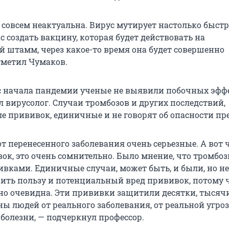
 совсем неактуальна. Вирус мутирует настолько быстр
с создать вакцину, которая будет действовать на
штамм, через какое-то время она будет совершенно
тметил Чумаков.
 с начала пандемии ученые не выявили побочных эфф
л вирусолог. Случаи тромбозов и других последствий,
е прививок, единичные и не говорят об опасности пр
т перенесенного заболевания очень серьезные. А вот 
вок, это очень сомнительно. Было мнение, что тромбо
ивками. Единичные случаи, может быть, и были, но н
вить пользу и потенциальный вред прививок, потому 
но очевидна. Эти прививки защитили десятки, тысяч
ны людей от реального заболевания, от реальной угро
 болезни, — подчеркнул профессор.