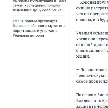
телефона исчезнувшей в тайге
— Коронавирус 
семьи Усольцевых пришло
сильно растрати
леденящее душу сообщение
что он превра
опасны, и в буд
«Меня годами преследует
бывшая любовница мужа: она
портит жилье и угрожает».
Ученый объясни
Реальная история
когда она перех
сильной против
очень сильно. Т
мыши.
— Логика такая
человеческую п
самое произойде
По словам биол
Всё дело в том,
защитить челов