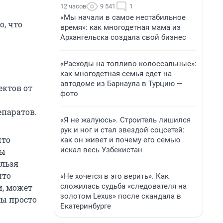
12 часов
9 541
1
«Мы начали в самое нестабильное
о, что
время»: как многодетная мама из
Архангельска создала свой бизнес
«Расходы на топливо колоссальные»:
как многодетная семья едет на
автодоме из Барнаула в Турцию —
ектов от
фото
епаратов.
«Я не жалуюсь». Строитель лишился
рук и ног и стал звездой соцсетей:
что
как он живет и почему его семью
искал весь Узбекистан
зы
ельзя
что
«Не хочется в это верить». Как
сложилась судьба «следователя на
и, может
золотом Lexus» после скандала в
зы просто
Екатеринбурге