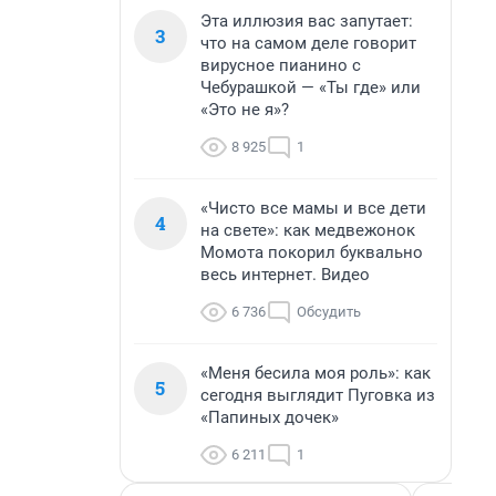
Эта иллюзия вас запутает:
3
что на самом деле говорит
вирусное пианино с
Чебурашкой — «Ты где» или
«Это не я»?
8 925
1
«Чисто все мамы и все дети
4
на свете»: как медвежонок
Момота покорил буквально
весь интернет. Видео
6 736
Обсудить
«Меня бесила моя роль»: как
5
сегодня выглядит Пуговка из
«Папиных дочек»
6 211
1