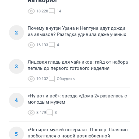
натворил
18 228
14
Почему внутри Урана и Нептуна идут дожди
2
из алмазов? Разгадка удивила даже ученых
16 193
4
Лицевая гладь для чайников: гайд от набора
3
петель до первого готового изделия
10 102
Обсудить
«Ну вот и всё»: звезда «Дома-2» развелась с
4
молодым мужем
8 479
3
«Четырех мужей потеряла»: Прохор Шаляпин
5
проболтался о новой возлюбленной