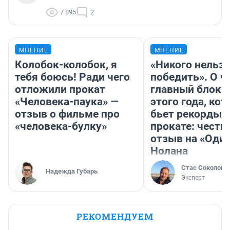
7 895
2
МНЕНИЕ
МНЕНИЕ
Колобок-колобок, я
«Никого нельз
тебя боюсь! Ради чего
победить». О ч
отложили прокат
главный блокб
«Человека-паука» —
этого года, ко
отзыв о фильме про
бьет рекорды 
«человека-булку»
прокате: честн
отзыв на «Оди
Нолана
Стас Соколов
Надежда Губарь
Эксперт
РЕКОМЕНДУЕМ