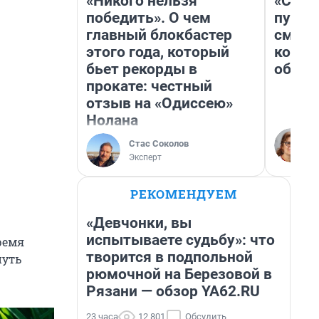
«Никого нельзя
«Спут
победить». О чем
пургу»
главный блокбастер
смерт
этого года, который
котор
бьет рекорды в
обнар
прокате: честный
отзыв на «Одиссею»
Нолана
Стас Соколов
Эксперт
РЕКОМЕНДУЕМ
«Девчонки, вы
испытываете судьбу»: что
ремя
творится в подпольной
нуть
рюмочной на Березовой в
Рязани — обзор YA62.RU
23 часа
12 801
Обсудить