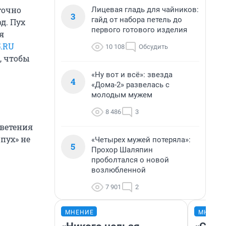
точно
Лицевая гладь для чайников:
3
гайд от набора петель до
д. Пух
первого готового изделия
я
.RU
10 108
Обсудить
, чтобы
«Ну вот и всё»: звезда
4
«Дома-2» развелась с
молодым мужем
8 486
3
цветения
пух» не
«Четырех мужей потеряла»:
5
Прохор Шаляпин
проболтался о новой
возлюбленной
7 901
2
МНЕНИЕ
МНЕНИ