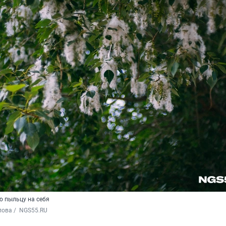
 пыльцу на себя
ова / 
 NGS55.RU