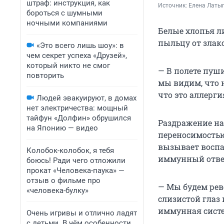
штраф: инструкция, как
Источник: 
Елена Латы
бороться с шумными
ночными компаниями
Белые хлопья ли
пыльцу от злак
«Это всего лишь шоу»: в
чем секрет успеха «Друзей»,
который никто не смог
— В полете пуши
повторить
мы видим, что 
что это аллерги
Людей эвакуируют, в домах
нет электричества: мощный
тайфун «Долфин» обрушился
Раздражение на 
на Японию — видео
переносимостью 
вызывает воспал
Колобок-колобок, я тебя
иммунный ответ
боюсь! Ради чего отложили
прокат «Человека-паука» —
отзыв о фильме про
— Мы будем реве
«человека-булку»
слизистой глаз 
иммунная систе
Очень игривы и отлично ладят
с детьми. В чём особенности