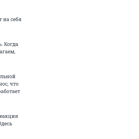
 на себя
. Когда
агаем,
альной
ос, что
работает
реакция
Здесь