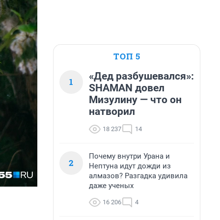
ТОП 5
«Дед разбушевался»:
1
SHAMAN довел
Мизулину — что он
натворил
18 237
14
Почему внутри Урана и
2
Нептуна идут дожди из
алмазов? Разгадка удивила
даже ученых
16 206
4