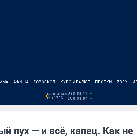
АММА
АФИША
ГОРОСКОП
КУРСЫ ВАЛЮТ
ПРОБКИ
ZODY
И
USD 82,17
СЕЙЧАС
+17°C
EUR 94,84
й пух — и всё, капец. Как не