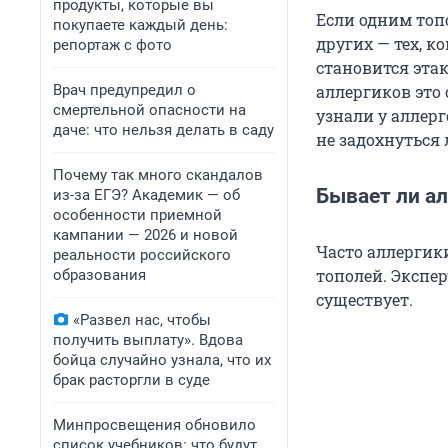
продукты, которые вы
Если одним топ
покупаете каждый день:
других — тех, к
репортаж с фото
становится этак
Врач предупредил о
аллергиков это
смертельной опасности на
узнали у аллер
даче: что нельзя делать в саду
не задохнуться 
Почему так много скандалов
Бывает ли ал
из-за ЕГЭ? Академик — об
особенности приемной
кампании — 2026 и новой
Часто аллергик
реальности российского
тополей. Экспер
образования
существует.
«Развел нас, чтобы
получить выплату». Вдова
бойца случайно узнала, что их
брак расторгли в суде
Минпросвещения обновило
список учебников: что будут