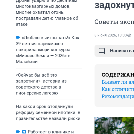
Дроны ударили по десяткам
задохнут
многоквартирных домов,
многие охватил огонь,
пострадали дети: главное об
Советы экс
атаке
8 июня 2026, 13:00
«Люблю выигрывать!» Как
39-летняя парикмахер
покорила жюри конкурса
Написать
«Миссис Земля — 2026» в
Малайзии
СОДЕРЖА
«Сейчас бы всё это
запретили»: истории из
Бывает ли ал
советского детства в
Как отличит
пионерских лагерях
Рекомендаци
На какой срок отодвинули
реформу семейной ипотеки: в
правительстве назвали риски
Работает в клинике и