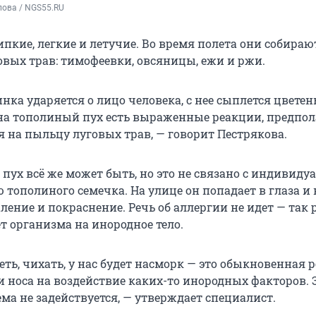
пова / NGS55.RU
пкие, легкие и летучие. Во время полета они собирают
овых трав: тимофеевки, овсяницы, ежи и ржи.
нка ударяется о лицо человека, с нее сыплется цветень
на тополиный пух есть выраженные реакции, предпол
я на пыльцу луговых трав, — говорит Пестрякова.
пух всё же может быть, но это не связано с индивиду
тополиного семечка. На улице он попадает в глаза и н
ение и покраснение. Речь об аллергии не идет — так 
 организма на инородное тело.
ть, чихать, у нас будет насморк — это обыкновенная 
и носа на воздействие каких-то инородных факторов. 
ма не задействуется, — утверждает специалист.