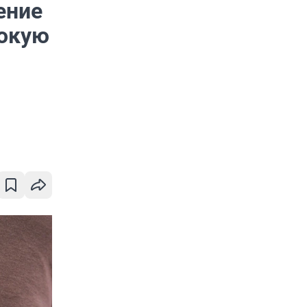
ение
рокую