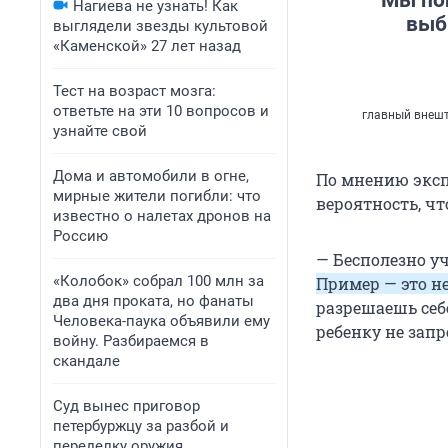
Мы пон
Нагиева не узнать! Как
выб
выглядели звезды культовой
«Каменской» 27 лет назад
Тест на возраст мозга:
ответьте на эти 10 вопросов и
главный внешт
узнайте свой
Дома и автомобили в огне,
По мнению эксп
мирные жители погибли: что
вероятность, чт
известно о налетах дронов на
Россию
— Бесполезно уч
«Колобок» собрал 100 млн за
Пример — это не
два дня проката, но фанаты
разрешаешь себе
Человека-паука объявили ему
ребенку не зап
войну. Разбираемся в
скандале
Суд вынес приговор
петербуржцу за разбой и
переделку оружия