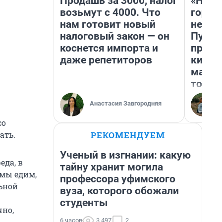
Продашь за 3000, налог
«Нет 
возьмут с 4000. Что
городо
нам готовит новый
недоф
налоговый закон — он
Путеш
коснется импорта и
проех
даже репетиторов
килом
машин
того
Анастасия Завгородняя
со
РЕКОМЕНДУЕМ
ать.
Ученый в изгнании: какую
реда, в
тайну хранит могила
 мы едим,
профессора уфимского
льной
вуза, которого обожали
студенты
чно,
6 часов
3 497
2