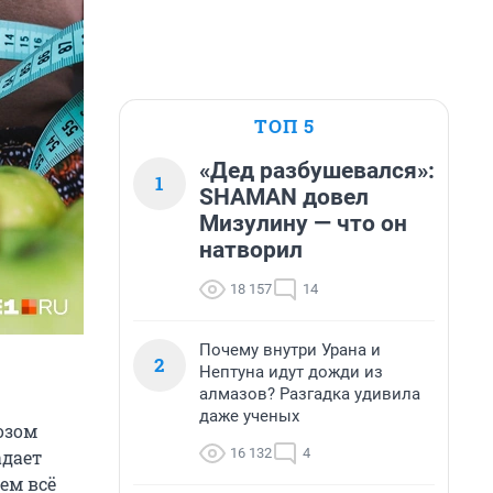
ТОП 5
«Дед разбушевался»:
1
SHAMAN довел
Мизулину — что он
натворил
18 157
14
Почему внутри Урана и
2
Нептуна идут дожди из
алмазов? Разгадка удивила
даже ученых
озом
16 132
4
адает
ем всё