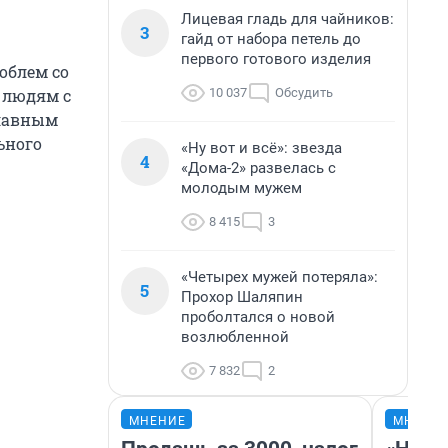
Лицевая гладь для чайников:
3
гайд от набора петель до
первого готового изделия
облем со
10 037
Обсудить
 людям с
главным
ьного
«Ну вот и всё»: звезда
4
«Дома-2» развелась с
молодым мужем
8 415
3
«Четырех мужей потеряла»:
5
Прохор Шаляпин
проболтался о новой
возлюбленной
7 832
2
МНЕНИЕ
МНЕНИ