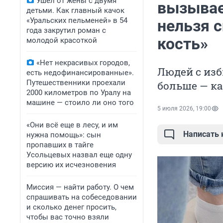
Ушел от жены с двумя
вызывае
детьми. Как главный качок
«Уральских пельменей» в 54
нельзя 
года закрутил роман с
кость»
молодой красоткой
«Нет некрасивых городов,
Людей с изб
есть недофинансированные».
Путешественники проехали
больше — ка
2000 километров по Уралу на
машине — стоило ли оно того
5 июля 2026, 19:00
«Они всё еще в лесу, и им
Написать
нужна помощь»: сын
пропавших в тайге
Усольцевых назвал еще одну
версию их исчезновения
Миссия — найти работу. О чем
спрашивать на собеседовании
и сколько денег просить,
чтобы вас точно взяли