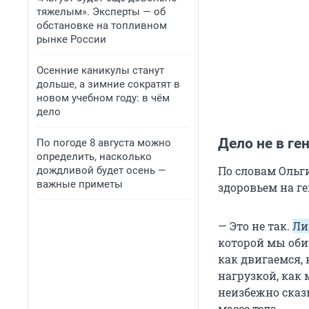
тяжелым». Эксперты — об
обстановке на топливном
рынке России
Осенние каникулы станут
дольше, а зимние сократят в
новом учебном году: в чём
дело
Дело не в ге
По погоде 8 августа можно
определить, насколько
По словам Ольг
дождливой будет осень —
важные приметы
здоровьем на ге
— Это не так.
Ли
которой мы обит
как двигаемся, 
нагрузкой, как
неизбежно сказы
массе тела.