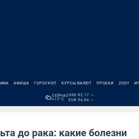
АММА
АФИША
ГОРОСКОП
КУРСЫ ВАЛЮТ
ПРОБКИ
ZODY
И
USD 82,17
СЕЙЧАС
+17°C
EUR 94,84
ьта до рака: какие болезни