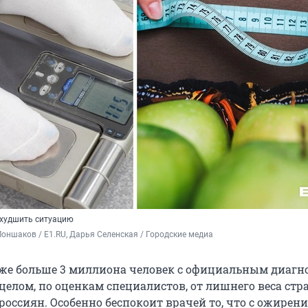
ухудшить ситуацию
оншаков / E1.RU, Дарья Селенская / Городские медиа
 уже больше 3 миллиона человек с официальным диагн
 целом, по оценкам специалистов, от лишнего веса стр
россиян. Особенно беспокоит врачей то, что с ожирени