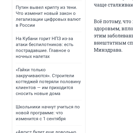
чаще сталкиваю
Путин вывел крипту из тени.
Что изменит новый закон о
легализации цифровых валют
Всё потому, что
в России
здоровьем, впл
этим заболеван
На Кубани горит НПЗ из-за
внештатным сп
атаки беспилотников: есть
Минздрава.
пострадавшие. Главное о
ночных налетах
«Гайки только
закручиваются». Строители
коттеджей потеряли половину
клиентов — им приходится
сносить новые дома
Школьники начнут учиться по
новой программе: что
изменится с 1 сентября
«Август будет еще довольно