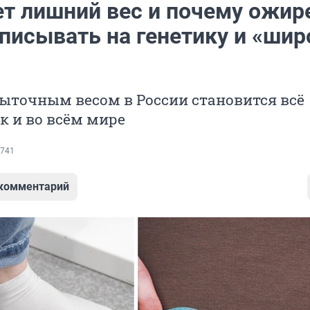
т лишний вес и почему ожир
списывать на генетику и «ши
ыточным весом в России становится всё
к и во всём мире
741
 комментарий