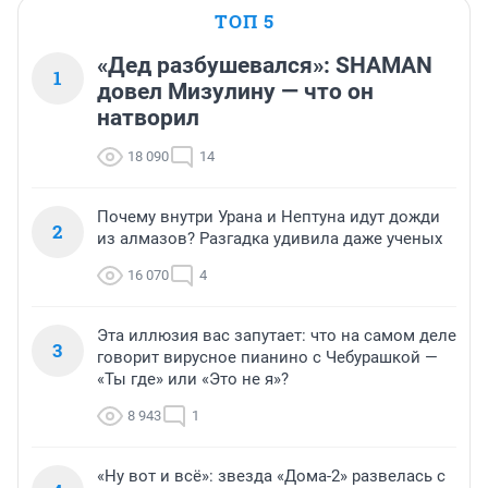
ТОП 5
«Дед разбушевался»: SHAMAN
1
довел Мизулину — что он
натворил
18 090
14
Почему внутри Урана и Нептуна идут дожди
2
из алмазов? Разгадка удивила даже ученых
16 070
4
Эта иллюзия вас запутает: что на самом деле
3
говорит вирусное пианино с Чебурашкой —
«Ты где» или «Это не я»?
8 943
1
«Ну вот и всё»: звезда «Дома-2» развелась с