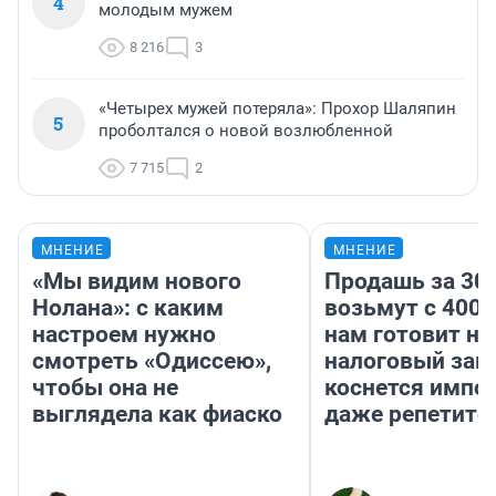
4
молодым мужем
8 216
3
«Четырех мужей потеряла»: Прохор Шаляпин
5
проболтался о новой возлюбленной
7 715
2
МНЕНИЕ
МНЕНИЕ
«Мы видим нового
Продашь за 300
Нолана»: с каким
возьмут с 4000
настроем нужно
нам готовит н
смотреть «Одиссею»,
налоговый зако
чтобы она не
коснется импор
выглядела как фиаско
даже репетито