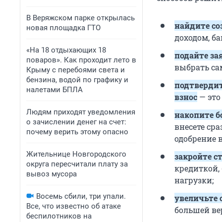
В Веряжском парке открылась
найдите со
новая площадка ГТО
доходом, б
«На 18 отдыхающих 18
подайте за
поваров». Как проходит лето в
выбрать са
Крыму с перебоями света и
бензина, водой по графику и
подтверди
налетами БПЛА
взнос
— это
Людям приходят уведомления
накопите б
о зачислении денег на счет:
внесете сра
почему верить этому опасно
одобрение 
Жительнице Новгородского
закройте с
округа пересчитали плату за
кредиткой,
вывоз мусора
нагрузки;
Восемь сбили, три упали.
увеличьте 
Все, что известно об атаке
большей ве
беспилотников на