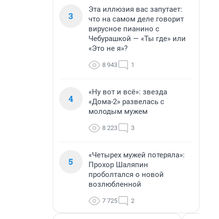
Эта иллюзия вас запутает:
3
что на самом деле говорит
вирусное пианино с
Чебурашкой — «Ты где» или
«Это не я»?
8 943
1
«Ну вот и всё»: звезда
4
«Дома-2» развелась с
молодым мужем
8 223
3
«Четырех мужей потеряла»:
5
Прохор Шаляпин
проболтался о новой
возлюбленной
7 725
2