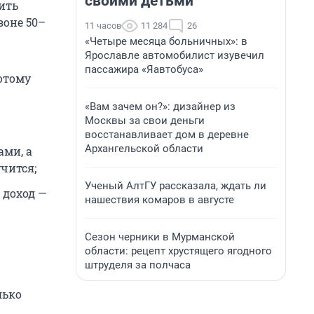
своими детьми
ить
зоне 50–
11 часов
11 284
26
«Четыре месяца больничных»: в
Ярославле автомобилист изувечил
пассажира «Яавтобуса»
отому
«Вам зачем он?»: дизайнер из
Москвы за свои деньги
восстанавливает дом в деревне
Архангельской области
ами, а
чится;
Ученый АлтГУ рассказала, ждать ли
 доход —
нашествия комаров в августе
Сезон черники в Мурманской
области: рецепт хрустящего ягодного
штруделя за полчаса
лько