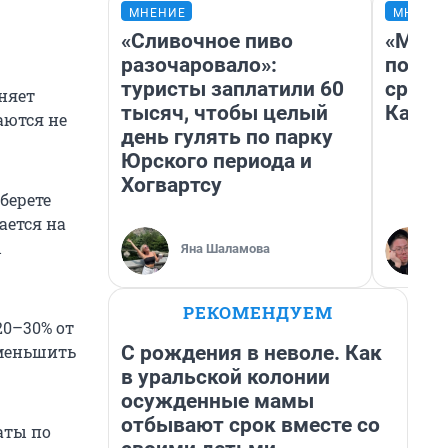
МНЕНИЕ
МНЕНИ
«Сливочное пиво
«Маши
разочаровало»:
полет
туристы заплатили 60
сравн
оняет
тысяч, чтобы целый
Казах
аются не
день гулять по парку
Юрского периода и
Хогвартсу
берете
ается на
ы
Яна Шаламова
РЕКОМЕНДУЕМ
20–30% от
С рождения в неволе. Как
уменьшить
в уральской колонии
осужденные мамы
отбывают срок вместе со
аты по