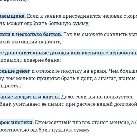
заемщика.
Если к заявке присоединится человек с хо
анк может одобрить большую сумму;
явки в несколько банков.
Так вы сможете сравнить ус
мый выгодный вариант;
те дополнительные доходы или увеличьте первонач
 повысит доверие банка;
ольше денег
и отложите покупку на время. Чем больш
зу, тем меньше придется брать в долг, а значит, шансы
вырастут;
тарые кредиты и карты.
Даже если вы не пользуетесь
 банк учитывает ее лимит при расчете вашей долгово
срок ипотеки.
Ежемесячный платеж станет меньше, а б
роятностью одобрит нужную сумму.