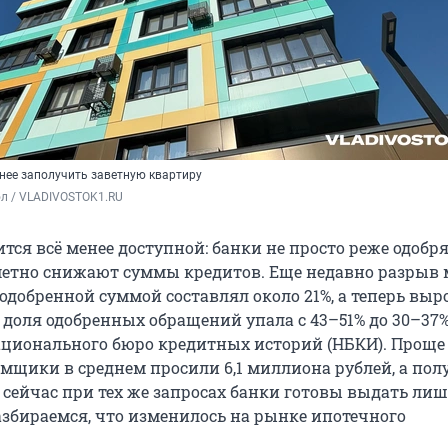
нее заполучить заветную квартиру
ол / VLADIVOSTOK1.RU
тся всё менее доступной: банки не просто реже одобр
аметно снижают суммы кредитов. Еще недавно разрыв
добренной суммой составлял около 21%, а теперь выро
 доля одобренных обращений упала с 43–51% до 30–37%
ионального бюро кредитных историй (НБКИ). Проще 
емщики в среднем просили 6,1 миллиона рублей, а пол
 сейчас при тех же запросах банки готовы выдать ли
Разбираемся, что изменилось на рынке ипотечного