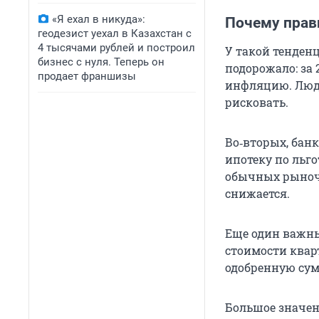
«Я ехал в никуда»:
Почему прав
геодезист уехал в Казахстан с
4 тысячами рублей и построил
У такой тенден
бизнес с нуля. Теперь он
подорожало: за 
продает франшизы
инфляцию. Людя
рисковать.
Во‑вторых, бан
ипотеку по льго
обычных рыночн
снижается.
Еще один важны
стоимости квар
одобренную сум
Большое значени