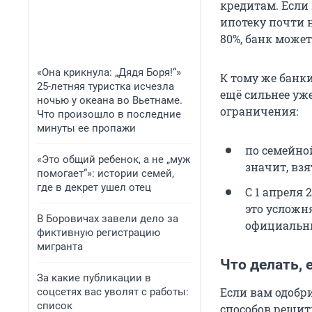
кредитам. Если
ипотеку почти н
80%, банк може
«Она крикнула: „Дядя Боря!“»
К тому же банк
25-летняя туристка исчезла
ещё сильнее уже
ночью у океана во Вьетнаме.
ограничения:
Что произошло в последние
минуты ее пропажи
по семейно
«Это общий ребенок, а не „муж
значит, вз
помогает“»: истории семей,
где в декрет ушел отец
С 1 апреля
это усложн
В Боровичах завели дело за
официальны
фиктивную регистрацию
мигранта
Что делать, 
За какие публикации в
Если вам одобр
соцсетях вас уволят с работы:
список
способов решит