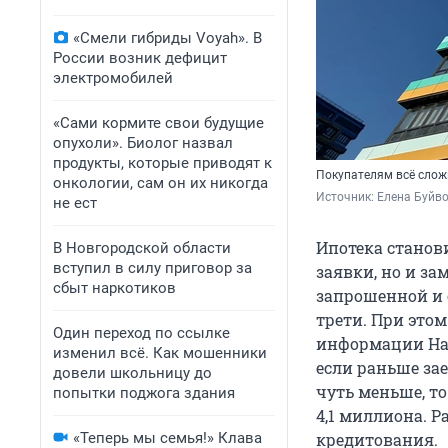
«Смели гибриды Voyah». В
России возник дефицит
электромобилей
«Сами кормите свои будущие
опухоли». Биолог назвал
продукты, которые приводят к
Покупателям всё слож
онкологии, сам он их никогда
Источник: 
Елена Буйв
не ест
Ипотека станови
В Новгородской области
вступил в силу приговор за
заявки, но и з
сбыт наркотиков
запрошенной и о
трети. При этом
Один переход по ссылке
информации Нац
изменил всё. Как мошенники
если раньше за
довели школьницу до
чуть меньше, то
попытки поджога здания
4,1 миллиона. 
«Теперь мы семья!» Клава
кредитования.