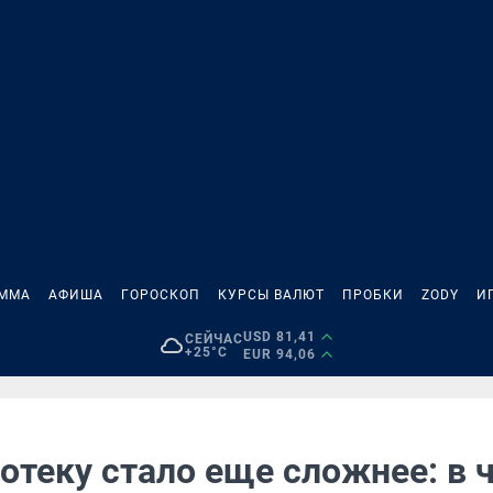
АММА
АФИША
ГОРОСКОП
КУРСЫ ВАЛЮТ
ПРОБКИ
ZODY
И
USD 81,41
СЕЙЧАС
+25°C
EUR 94,06
отеку стало еще сложнее: в 