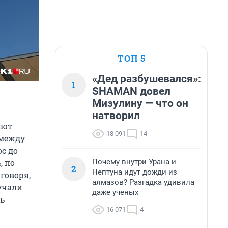
ТОП 5
«Дед разбушевался»:
1
SHAMAN довел
Мизулину — что он
натворил
яют
18 091
14
 между
с до
Почему внутри Урана и
, по
2
Нептуна идут дожди из
говоря,
алмазов? Разгадка удивила
учали
даже ученых
шь
16 071
4