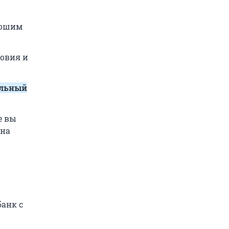
рошим
ловия и
альный
е вы
 на
й
анк с