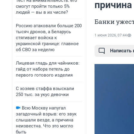
Тест на внимательность: его
причина
смогут пройти только 5%
людей — вы в их числе?
Банки ужес
Россию атаковали больше 200
тысяч дронов, а Беларусь
1 июня 2026, 07:44
стягивает войска к
украинской границе: главное
об СВО за неделю
Написать
Лицевая гладь для чайников:
гайд от набора петель до
первого готового изделия
С хозяев стаффа взыскали
250 тыс. за укус девочки
Всю Москву напугал
загадочный взрыв: его звук
слышали везде, а причина
неизвестна. Что это могло
быть