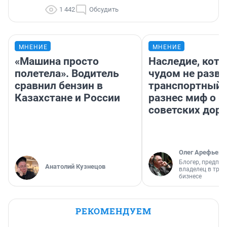
1 442
Обсудить
МНЕНИЕ
МНЕНИЕ
«Машина просто
Наследие, кото
полетела». Водитель
чудом не разва
сравнил бензин в
транспортный 
Казахстане и России
разнес миф о 
советских доро
Олег Арефьев
Блогер, предпри
Анатолий Кузнецов
владелец в тра
бизнесе
РЕКОМЕНДУЕМ