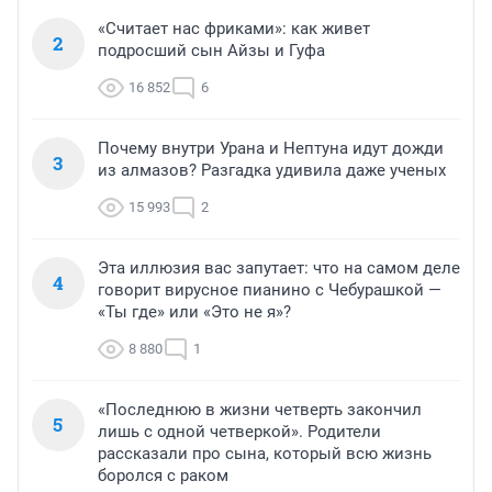
«Считает нас фриками»: как живет
2
подросший сын Айзы и Гуфа
16 852
6
Почему внутри Урана и Нептуна идут дожди
3
из алмазов? Разгадка удивила даже ученых
15 993
2
Эта иллюзия вас запутает: что на самом деле
4
говорит вирусное пианино с Чебурашкой —
«Ты где» или «Это не я»?
8 880
1
«Последнюю в жизни четверть закончил
5
лишь с одной четверкой». Родители
рассказали про сына, который всю жизнь
боролся с раком