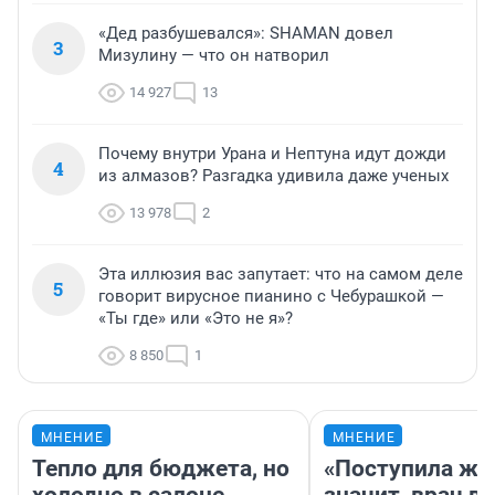
«Дед разбушевался»: SHAMAN довел
3
Мизулину — что он натворил
14 927
13
Почему внутри Урана и Нептуна идут дожди
4
из алмазов? Разгадка удивила даже ученых
13 978
2
Эта иллюзия вас запутает: что на самом деле
5
говорит вирусное пианино с Чебурашкой —
«Ты где» или «Это не я»?
8 850
1
МНЕНИЕ
МНЕНИЕ
Тепло для бюджета, но
«Поступила жа