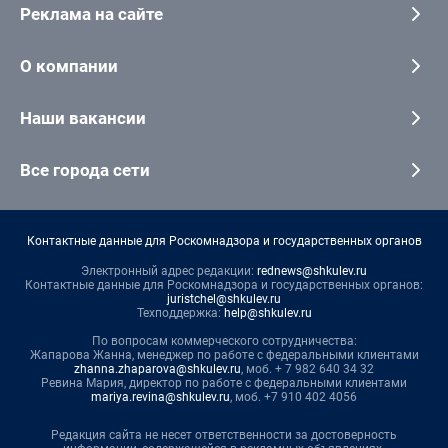
Реклама на сайте
О компании
Наши вакансии
Все города сети
Контактные данные для Роскомнадзора и государственных органов
Электронный адрес редакции:
rednews@shkulev.ru
Контактные данные для Роскомнадзора и государственных органов:
juristchel@shkulev.ru
Техподдержка:
help@shkulev.ru
По вопросам коммерческого сотрудничества:
Жапарова Жанна, менеджер по работе с федеральными клиентами
zhanna.zhaparova@shkulev.ru
, моб. + 7 982 640 34 32
Ревина Мария, директор по работе с федеральными клиентами
mariya.revina@shkulev.ru
, моб. +7 910 402 4056
Редакция сайта не несет ответственности за достоверность