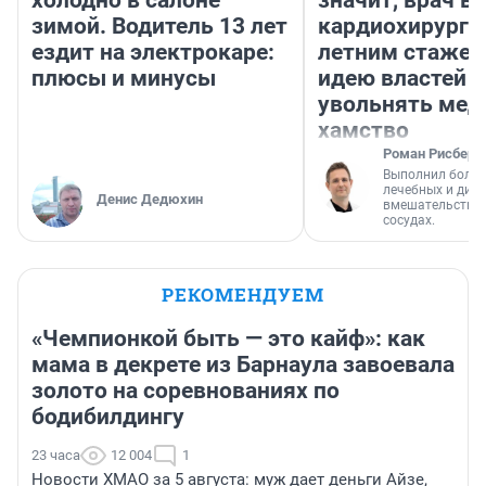
холодно в салоне
значит, врач в
зимой. Водитель 13 лет
кардиохирург с
ездит на электрокаре:
летним стажем
плюсы и минусы
идею властей
увольнять мед
хамство
Роман Рисберг
Выполнил более
лечебных и диа
Денис Дедюхин
вмешательств н
сосудах.
РЕКОМЕНДУЕМ
«Чемпионкой быть — это кайф»: как
мама в декрете из Барнаула завоевала
золото на соревнованиях по
бодибилдингу
23 часа
12 004
1
Новости ХМАО за 5 августа: муж дает деньги Айзе,