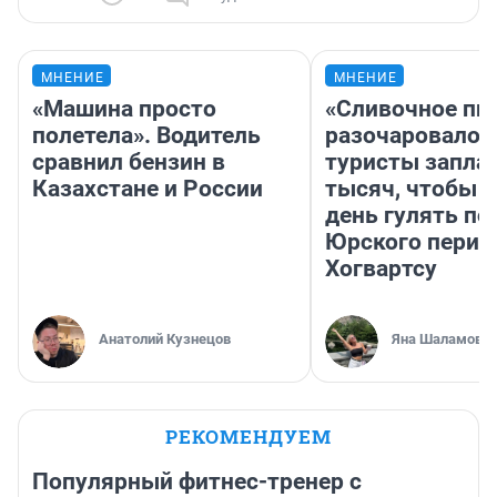
МНЕНИЕ
МНЕНИЕ
«Машина просто
«Сливочное пи
полетела». Водитель
разочаровало»
сравнил бензин в
туристы запла
Казахстане и России
тысяч, чтобы 
день гулять по
Юрского перио
Хогвартсу
Анатолий Кузнецов
Яна Шаламова
РЕКОМЕНДУЕМ
Популярный фитнес-тренер с