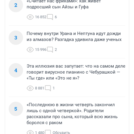
«Считает нас фриками»: как живет
2
подросший сын Айзы и Гуфа
16 852
6
Почему внутри Урана и Нептуна идут дожди
3
из алмазов? Разгадка удивила даже ученых
15 996
2
Эта иллюзия вас запутает: что на самом деле
4
говорит вирусное пианино с Чебурашкой —
«Ты где» или «Это не я»?
8 881
1
«Последнюю в жизни четверть закончил
5
лишь с одной четверкой». Родители
рассказали про сына, который всю жизнь
боролся с раком
1 480
Обсудить