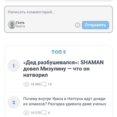
Гость
Отправить
Войти
ТОП 5
«Дед разбушевался»: SHAMAN
1
довел Мизулину — что он
натворил
18 380
14
Почему внутри Урана и Нептуна идут дожди
2
из алмазов? Разгадка удивила даже ученых
16 270
4