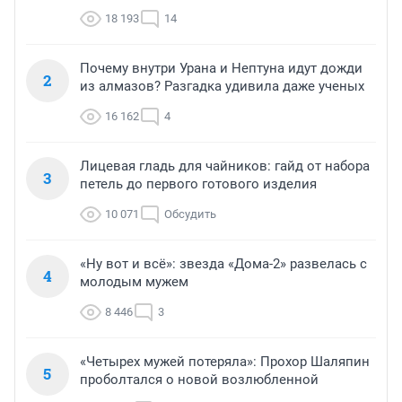
18 193
14
Почему внутри Урана и Нептуна идут дожди
2
из алмазов? Разгадка удивила даже ученых
16 162
4
Лицевая гладь для чайников: гайд от набора
3
петель до первого готового изделия
10 071
Обсудить
«Ну вот и всё»: звезда «Дома-2» развелась с
4
молодым мужем
8 446
3
«Четырех мужей потеряла»: Прохор Шаляпин
5
проболтался о новой возлюбленной