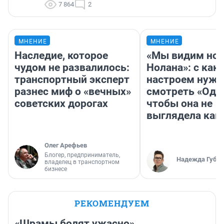
7 864
2
МНЕНИЕ
МНЕНИЕ
Наследие, которое
«Мы видим нов
чудом не развалилось:
Нолана»: с как
транспортный эксперт
настроем нужн
разнес миф о «вечных»
смотреть «Оди
советских дорогах
чтобы она не
выглядела как
Олег Арефьев
Блогер, предприниматель,
Надежда Губар
владелец в транспортном
бизнесе
РЕКОМЕНДУЕМ
«Шрамы болят ужасно».