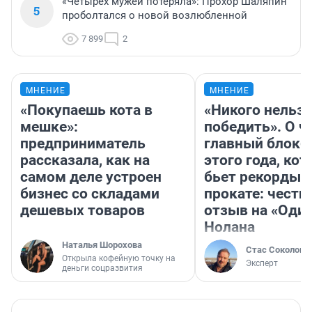
«Четырех мужей потеряла»: Прохор Шаляпин
5
проболтался о новой возлюбленной
7 899
2
МНЕНИЕ
МНЕНИЕ
«Покупаешь кота в
«Никого нельз
мешке»:
победить». О ч
предприниматель
главный блокб
рассказала, как на
этого года, ко
самом деле устроен
бьет рекорды 
бизнес со складами
прокате: честн
дешевых товаров
отзыв на «Оди
Нолана
Наталья Шорохова
Стас Соколов
Открыла кофейную точку на
Эксперт
деньги соцразвития