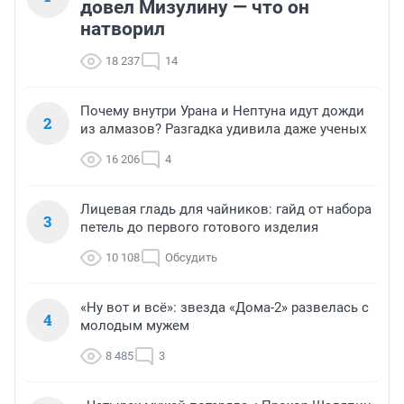
довел Мизулину — что он
натворил
18 237
14
Почему внутри Урана и Нептуна идут дожди
2
из алмазов? Разгадка удивила даже ученых
16 206
4
Лицевая гладь для чайников: гайд от набора
3
петель до первого готового изделия
10 108
Обсудить
«Ну вот и всё»: звезда «Дома-2» развелась с
4
молодым мужем
8 485
3