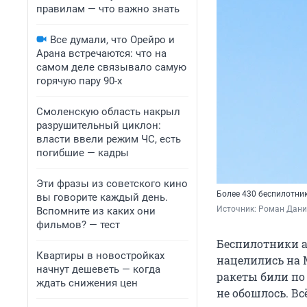
правилам — что важно знать
Все думали, что Орейро и
Арана встречаются: что на
самом деле связывало самую
горячую пару 90-х
Смоленскую область накрыл
разрушительный циклон:
власти ввели режим ЧС, есть
погибшие — кадры
Эти фразы из советского кино
Более 430 беспилотни
вы говорите каждый день.
Источник: 
Роман Данил
Вспомните из каких они
фильмов? — тест
Беспилотники ат
Квартиры в новостройках
нацелились на М
начнут дешеветь — когда
ракеты били по
ждать снижения цен
не обошлось. Вс