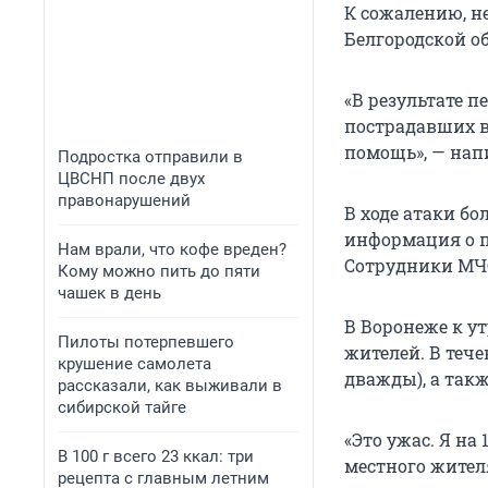
К сожалению, н
Белгородской об
«В результате п
пострадавших в
помощь», — напи
Подростка отправили в
ЦВСНП после двух
правонарушений
В ходе атаки б
информация о п
Нам врали, что кофе вреден?
Сотрудники МЧС
Кому можно пить до пяти
чашек в день
В Воронеже к у
Пилоты потерпевшего
жителей. В теч
крушение самолета
дважды), а так
рассказали, как выживали в
сибирской тайге
«Это ужас. Я на
В 100 г всего 23 ккал: три
местного жител
рецепта с главным летним