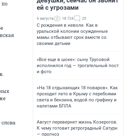
девушки, сейчас он звонит
 по
ей с угрозами
6 августа
18 724
25
С рождения в неволе. Как в
ое
уральской колонии осужденные
инская
мамы отбывают срок вместе со
своими детьми
«Все еще в шоке»: сыну Трусовой
исполнился год — трогательный пост
и фото
в.
«На 18 отдыхающих 18 поваров». Как
тных
проходит лето в Крыму с перебоями
аже
света и бензина, водой по графику и
налетами БПЛА
Август перевернет жизнь Козерогов.
т слова
К чему готовит ретроградный Сатурн
— прогноз