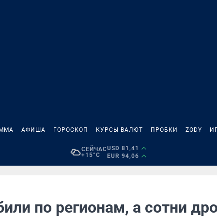
АММА
АФИША
ГОРОСКОП
КУРСЫ ВАЛЮТ
ПРОБКИ
ZODY
И
USD 81,41
СЕЙЧАС
+15°C
EUR 94,06
или по регионам, а сотни др