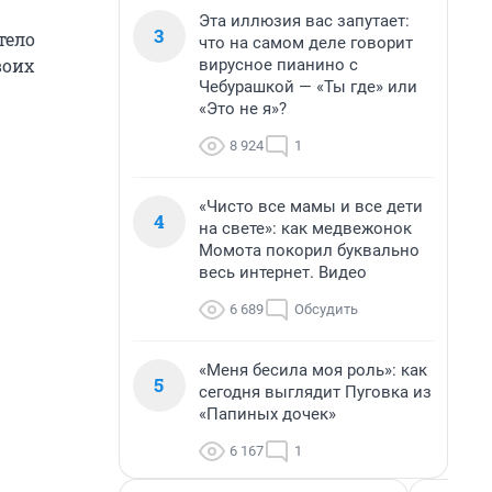
Эта иллюзия вас запутает:
3
тело
что на самом деле говорит
воих
вирусное пианино с
Чебурашкой — «Ты где» или
«Это не я»?
8 924
1
«Чисто все мамы и все дети
4
на свете»: как медвежонок
Момота покорил буквально
весь интернет. Видео
6 689
Обсудить
«Меня бесила моя роль»: как
5
сегодня выглядит Пуговка из
«Папиных дочек»
6 167
1