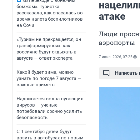
«В переходе с вонючим
нацелили
бомжом». Туристка
рассказала, как спасалась во
атаке
время налета беспилотников
на Сочи
Люди просну
«Туризм не прекращается, он
аэропорты
трансформируется»: как
россияне будут отдыхать в
7 июля 2026, 07:25
августе — ответ эксперта
Какой будет зима, можно
Написать
узнать по погоде 7 августа —
важные приметы
Надвигается волна пугающих
вирусов — ученые
потребовали срочно усилить
безопасность
С 1 сентября детей будут
возить в автобусах по новым