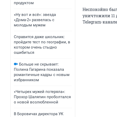
продуктом
Неспокойно было
«Ну вот и всё»: звезда
уничтожили 11 
«Дома-2» развелась с
Telegram-канале
молодым мужем
Справится даже школьник:
пройдите тест по географии, в
котором очень стыдно
ошибиться
Больше не скрывает:
Полина Гагарина показала
романтичные кадры с новым
избранником
«Четырех мужей потеряла»:
Прохор Шаляпин проболтался
о новой возлюбленной
В Боровичах директора УК