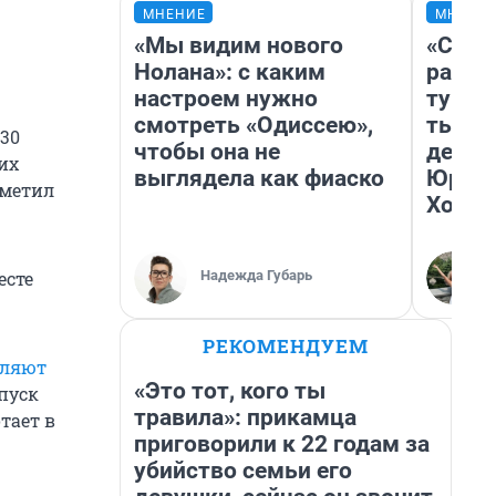
МНЕНИЕ
МНЕНИ
«Мы видим нового
«Слив
Нолана»: с каким
разоч
настроем нужно
турис
смотреть «Одиссею»,
тысяч
430
чтобы она не
день 
их
выглядела как фиаско
Юрско
тметил
Хогва
Надежда Губарь
есте
РЕКОМЕНДУЕМ
вляют
«Это тот, кого ты
пуск
травила»: прикамца
тает в
приговорили к 22 годам за
убийство семьи его