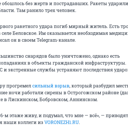
е обошлось без жертв и пострадавших. Ракеты ударили
ласти. Там ранило трех человек.
ервого ракетного удара погиб мирный житель. Есть тр
 селе Беловское. Им оказывается необходимая медиц
сал он в своем Telegram-канале.
ольшинство снарядов было уничтожено, однако есть
опаданиях в объекты гражданской инфраструктуры.
 и экстренные службы устраняют последствия ударо
тру прогремел
сильный взрыв
, который разбудил мес
ение ночи работали сирены в Острогожском районе (д
же в Лискинском, Бобровском, Аннинском.
 16-м этаже живу, и подумал, что мне — всё», — приводя
я наши коллеги из
VORONEZH1.RU
.