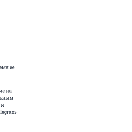
емя ее
ие на
льным
 и
legram-