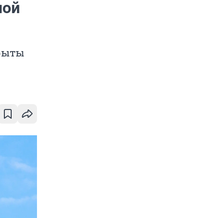
ной
крыты