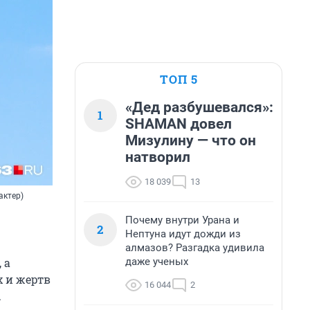
ТОП 5
«Дед разбушевался»:
1
SHAMAN довел
Мизулину — что он
натворил
18 039
13
актер)
Почему внутри Урана и
2
Нептуна идут дожди из
алмазов? Разгадка удивила
даже ученых
 а
х и жертв
16 044
2
.