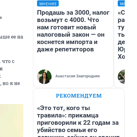
МНЕНИЕ
МНЕНИ
Продашь за 3000, налог
«Слив
»
возьмут с 4000. Что
разоч
нам готовит новый
турис
налоговый закон — он
тысяч
ыше ее на
коснется импорта и
день 
даже репетиторов
Юрско
Хогва
 что с
ии
к
Анастасия Завгородняя
 но я не
РЕКОМЕНДУЕМ
«Это тот, кого ты
травила»: прикамца
приговорили к 22 годам за
убийство семьи его