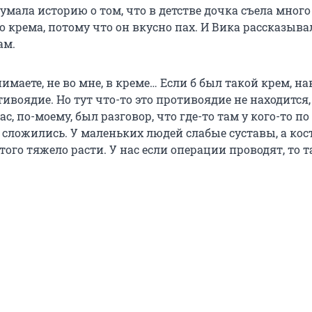
мала историю о том, что в детстве дочка съела много
 крема, потому что он вкусно пах. И Вика рассказыва
ам.
имаете, не во мне, в креме… Если б был такой крем, н
ивоядие. Но тут что-то это противоядие не находится
ас, по-моему, был разговор, что где-то там у кого-то п
 сложились. У маленьких людей слабые суставы, а кос
этого тяжело расти. У нас если операции проводят, то 