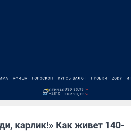
АММА
АФИША
ГОРОСКОП
КУРСЫ ВАЛЮТ
ПРОБКИ
ZODY
И
USD 80,93
СЕЙЧАС
+28°C
EUR 93,19
ди, карлик!» Как живет 140-