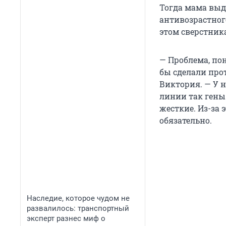
Тогда мама выду
антивозрастного
этом сверстник
— Проблема, пон
бы сделали прот
Виктория. — У н
линии так гены
жесткие. Из-за 
обязательно.
Наследие, которое чудом не
развалилось: транспортный
эксперт разнес миф о