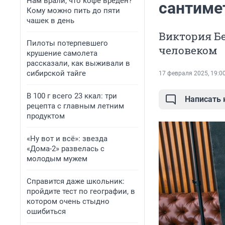
Нам врали, что кофе вреден?
сантиме
Кому можно пить до пяти
чашек в день
Виктория Бе
Пилоты потерпевшего
человеком
крушение самолета
рассказали, как выживали в
сибирской тайге
17 февраля 2025, 19:0
В 100 г всего 23 ккал: три
Написать
рецепта с главным летним
продуктом
«Ну вот и всё»: звезда
«Дома-2» развелась с
молодым мужем
Справится даже школьник:
пройдите тест по географии, в
котором очень стыдно
ошибиться