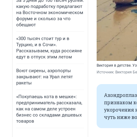
За 5 дней до 100 тысяч рублей:
какую подработку предлагают
на Восточном экономическом
форуме и сколько за что
обещают
«300 тысяч стоит тур и в
Турцию, и в Сочи».
Рассказываем, куда россияне
едут в отпуск этим летом
Виктория в детстве. У
Воют сирены, аэропорты
Источник: 
Виктория Бе
закрывают: на Урал летят
ракеты
Ахондроплаз
«Покупаешь кота в мешке»:
признаком ко
предприниматель рассказала,
как на самом деле устроен
укорочения 
бизнес со складами дешевых
чуть ниже в
товаров