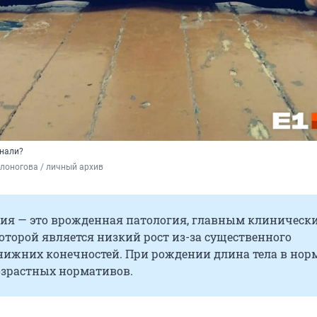
знали?
лоногова / личный архив 
ия — это врожденная патология, главным клиническ
торой является низкий рост из-за существенного
нижних конечностей. При рождении длина тела в нор
озрастных нормативов.