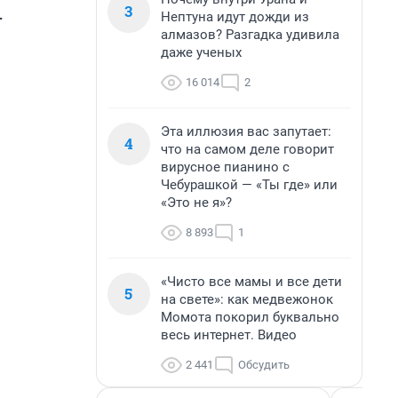
3
.
Нептуна идут дожди из
алмазов? Разгадка удивила
даже ученых
16 014
2
Эта иллюзия вас запутает:
4
что на самом деле говорит
вирусное пианино с
Чебурашкой — «Ты где» или
«Это не я»?
8 893
1
«Чисто все мамы и все дети
5
на свете»: как медвежонок
Момота покорил буквально
весь интернет. Видео
2 441
Обсудить