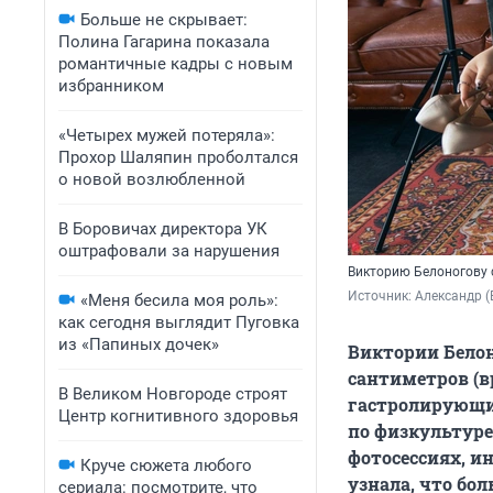
Больше не скрывает:
Полина Гагарина показала
романтичные кадры с новым
избранником
«Четырех мужей потеряла»:
Прохор Шаляпин проболтался
о новой возлюбленной
В Боровичах директора УК
оштрафовали за нарушения
Викторию Белоногову 
Источник: 
Александр (
«Меня бесила моя роль»:
как сегодня выглядит Пуговка
из «Папиных дочек»
Виктории Белоно
сантиметров (в
В Великом Новгороде строят
гастролирующих
Центр когнитивного здоровья
по физкультуре,
фотосессиях, и
Круче сюжета любого
узнала, что бол
сериала: посмотрите, что