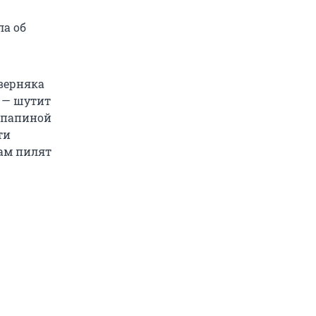
ла об
аверняка
, — шутит
о папиной
ти
там пилят