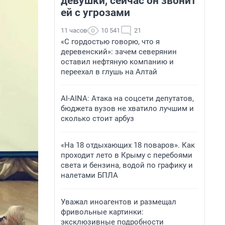
девушки, сейчас он звонит
ей с угрозами
11 часов
10 541
21
«С гордостью говорю, что я
деревенский»: зачем северянин
оставил нефтяную компанию и
переехал в глушь на Алтай
AI-AINA: Атака на соцсети депутатов,
бюджета вузов не хватило лучшим и
сколько стоит арбуз
«На 18 отдыхающих 18 поваров». Как
проходит лето в Крыму с перебоями
света и бензина, водой по графику и
налетами БПЛА
Уважал иноагентов и размещал
фривольные картинки:
эксклюзивные подробности