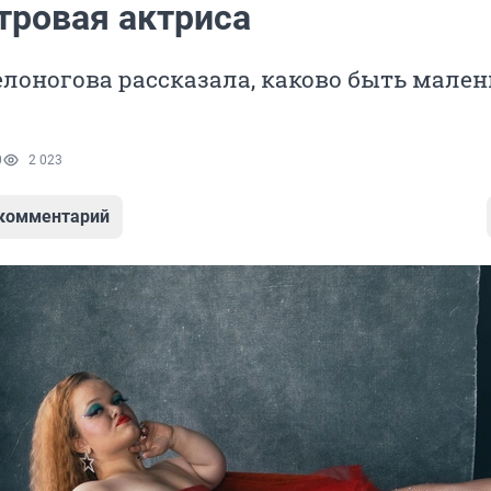
тровая актриса
лоногова рассказала, каково быть мале
0
2 023
 комментарий