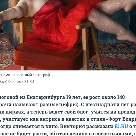
снимал известный фотограф
Ежъ) Осипов / E1.RU 
говой из Екатеринбурга 19 лет, ее рост около 140
рачи называют разные цифры). С шестнадцати лет ра
 цирках, а теперь ведет свой блог, учится на препо
 участвует как актриса в квестах в стиле «Форт Боярд
ногда снимается в кино. Виктория рассказала
E1.RU
о 
ьше не будет расти, об отношениях со сверстниками, 