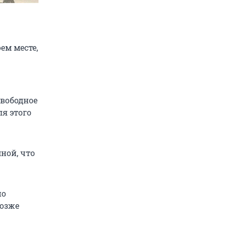
ем месте,
свободное
ля этого
мной, что
по
Позже