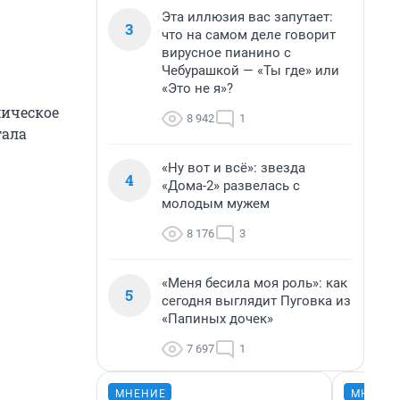
Эта иллюзия вас запутает:
3
что на самом деле говорит
вирусное пианино с
Чебурашкой — «Ты где» или
«Это не я»?
мическое
8 942
1
тала
«Ну вот и всё»: звезда
4
«Дома-2» развелась с
молодым мужем
8 176
3
«Меня бесила моя роль»: как
5
сегодня выглядит Пуговка из
«Папиных дочек»
7 697
1
МНЕНИЕ
МНЕНИ