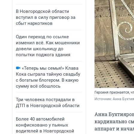
В Новгородской области
вступил в силу приговор за
сбыт наркотиков
Один переход по ссылке
изменил всё. Как мошенники
довели школьницу до
попытки поджога здания
«Теперь мы семья!» Клава
Кока сыграла тайную свадьбу
с богатым блогером. В какую
сумму всё обошлось
Героиня признается, ч
Три человека пострадали в
Источник: 
Анна Бухти
ДТП в Новгородской области
Анна Бухтияров
Более 40 автомобилей
кардинально см
конфисковано у пьяных
аппарат и начал
водителей в Новгородской