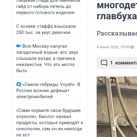
Лицевая гладь для чайников:
многоде
гайд от набора петель до
первого готового изделия
главбуха
С хозяев стаффа взыскали
Рассказывае
250 тыс. за укус девочки
Всю Москву напугал
4 июня 2026, 19:00
загадочный взрыв: его звук
слышали везде, а причина
1
коммент
неизвестна. Что это могло
быть
«Смели гибриды Voyah». В
России возник дефицит
электромобилей
«Сами кормите свои будущие
опухоли». Биолог назвал
продукты, которые приводят к
онкологии, сам он их никогда
не ест