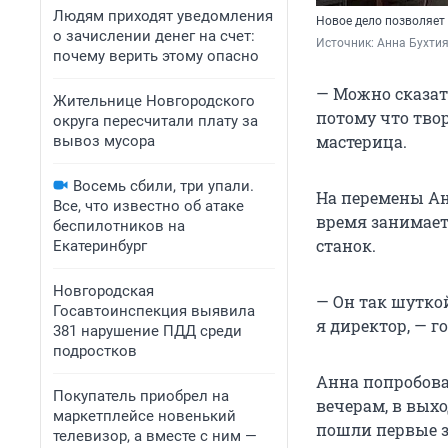
Людям приходят уведомления
Новое дело позволяет
о зачислении денег на счет:
Источник: 
Анна Бухти
почему верить этому опасно
— Можно сказать
Жительнице Новгородского
потому что твор
округа пересчитали плату за
мастерица.
вывоз мусора
Восемь сбили, три упали.
На перемены Ан
Все, что известно об атаке
время занимаетс
беспилотников на
станок.
Екатеринбург
Новгородская
— Он так шуткой
Госавтоинспекция выявила
я директор, — г
381 нарушение ПДД среди
подростков
Анна попробова
Покупатель приобрел на
вечерам, в выхо
маркетплейсе новенький
пошли первые з
телевизор, а вместе с ним —