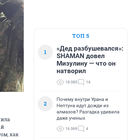
ТОП 5
«Дед разбушевался»:
1
SHAMAN довел
Мизулину — что он
натворил
18 085
14
Почему внутри Урана и
2
Нептуна идут дожди из
алмазов? Разгадка удивила
даже ученых
шила
ый
16 069
4
ом, как