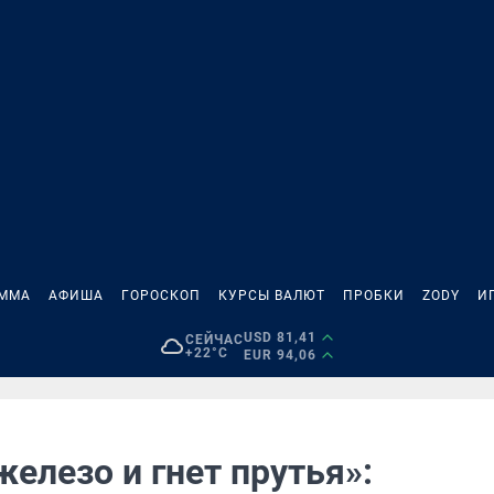
АММА
АФИША
ГОРОСКОП
КУРСЫ ВАЛЮТ
ПРОБКИ
ZODY
И
USD 81,41
СЕЙЧАС
+22°C
EUR 94,06
елезо и гнет прутья»: