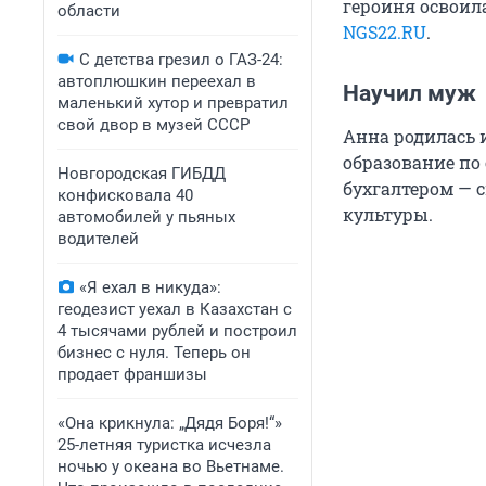
героиня освоила
области
NGS22.RU
.
С детства грезил о ГАЗ-24:
автоплюшкин переехал в
Научил муж
маленький хутор и превратил
свой двор в музей СССР
Анна родилась 
образование по
Новгородская ГИБДД
бухгалтером — 
конфисковала 40
культуры.
автомобилей у пьяных
водителей
«Я ехал в никуда»:
геодезист уехал в Казахстан с
4 тысячами рублей и построил
бизнес с нуля. Теперь он
продает франшизы
«Она крикнула: „Дядя Боря!“»
25-летняя туристка исчезла
ночью у океана во Вьетнаме.