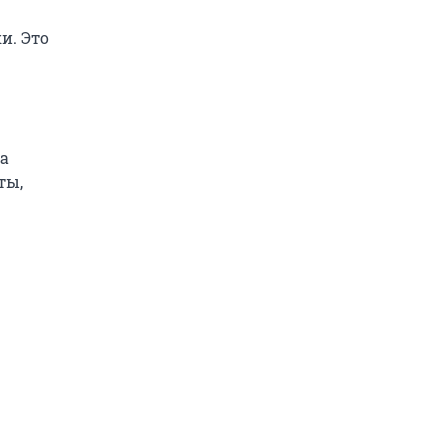
и. Это
ла
ты,