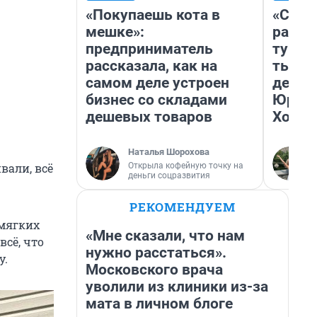
«Покупаешь кота в
«Слив
мешке»:
разоч
предприниматель
турис
рассказала, как на
тысяч
самом деле устроен
день 
бизнес со складами
Юрско
дешевых товаров
Хогва
Наталья Шорохова
Открыла кофейную точку на
вали, всё
деньги соцразвития
РЕКОМЕНДУЕМ
 мягких
«Мне сказали, что нам
сё, что
нужно расстаться».
у.
Московского врача
уволили из клиники из-за
мата в личном блоге