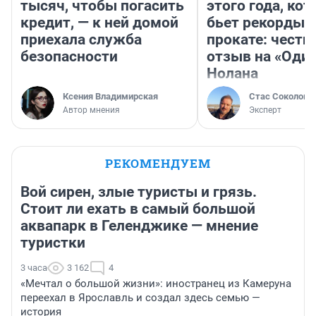
тысяч, чтобы погасить
этого года, ко
кредит, — к ней домой
бьет рекорды 
приехала служба
прокате: честн
безопасности
отзыв на «Оди
Нолана
Ксения Владимирская
Стас Соколов
Автор мнения
Эксперт
РЕКОМЕНДУЕМ
Вой сирен, злые туристы и грязь.
Стоит ли ехать в самый большой
аквапарк в Геленджике — мнение
туристки
3 часа
3 162
4
«Мечтал о большой жизни»: иностранец из Камеруна
переехал в Ярославль и создал здесь семью —
история