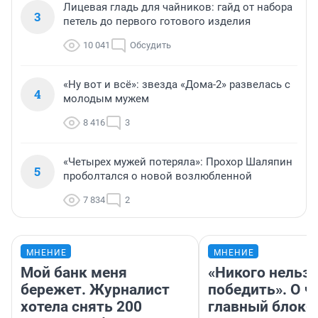
Лицевая гладь для чайников: гайд от набора
3
петель до первого готового изделия
10 041
Обсудить
«Ну вот и всё»: звезда «Дома-2» развелась с
4
молодым мужем
8 416
3
«Четырех мужей потеряла»: Прохор Шаляпин
5
проболтался о новой возлюбленной
7 834
2
МНЕНИЕ
МНЕНИЕ
Мой банк меня
«Никого нельз
бережет. Журналист
победить». О ч
хотела снять 200
главный блокб