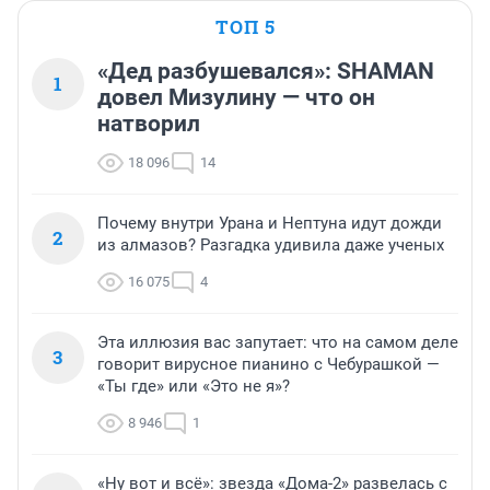
ТОП 5
«Дед разбушевался»: SHAMAN
1
довел Мизулину — что он
натворил
18 096
14
Почему внутри Урана и Нептуна идут дожди
2
из алмазов? Разгадка удивила даже ученых
16 075
4
Эта иллюзия вас запутает: что на самом деле
3
говорит вирусное пианино с Чебурашкой —
«Ты где» или «Это не я»?
8 946
1
«Ну вот и всё»: звезда «Дома-2» развелась с