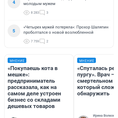
4
молодым мужем
8 283
3
«Четырех мужей потеряла»: Прохор Шаляпин
5
проболтался о новой возлюбленной
7 759
2
МНЕНИЕ
МНЕНИЕ
«Покупаешь кота в
«Спуталась реч
мешке»:
пургу». Врач — 
предприниматель
смертельном д
рассказала, как на
который слож
самом деле устроен
обнаружить
бизнес со складами
дешевых товаров
Ирина Волкова