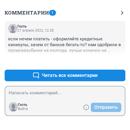
КОММЕНТАРИИ
1
Гость
27 апреля 2022, 12:28
если нечем платить - оформляйте кредитные 
каникулы, зачем от банков бегать-то? нам одобрили в 
промсвязьбанке на полгода. лучше конечно не 
доводить до критической точки, но отсрочка в таком 
+0
–0
случае лучшее решение, помогла передохнуть и 
понять, что дальше делать
Читать все комментарии
Гость
Отправить
Войти