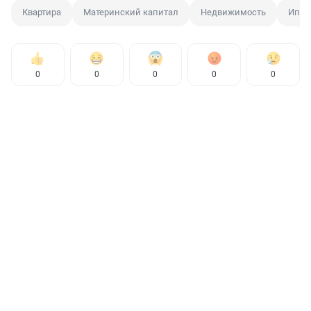
Квартира
Материнский капитал
Недвижимость
Ипот
0
0
0
0
0