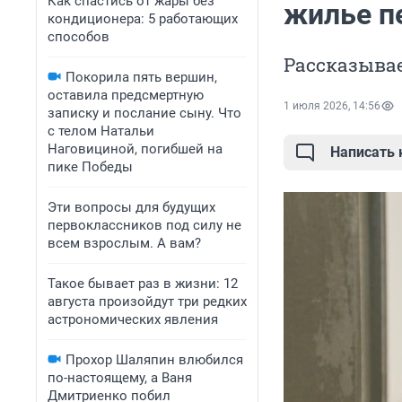
Как спастись от жары без
жилье п
кондиционера: 5 работающих
способов
Рассказыва
Покорила пять вершин,
оставила предсмертную
1 июля 2026, 14:56
записку и послание сыну. Что
с телом Натальи
Наговициной, погибшей на
Написать
пике Победы
Эти вопросы для будущих
первоклассников под силу не
всем взрослым. А вам?
Такое бывает раз в жизни: 12
августа произойдут три редких
астрономических явления
Прохор Шаляпин влюбился
по-настоящему, а Ваня
Дмитриенко побил