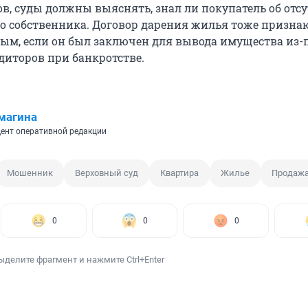
в, суды должны выяснять, знал ли покупатель об отс
го собственника. Договор дарения жилья тоже призна
ым, если он был заключен для вывода имущества из-
диторов при банкротстве.
магина
ент оперативной редакции
Мошенник
Верховный суд
Квартира
Жилье
Продаж
0
0
0
ыделите фрагмент и нажмите Ctrl+Enter