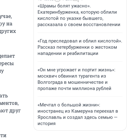
«Шрамы болят ужасно».
Екатеринбурженка, которую облили
учае,
кислотой по указке бывшего,
ру на
рассказала о своем восстановлении
других
«Год преследовал и облил кислотой».
Рассказ петербурженки о жестоком
нападении и реабилитации
делает
ересы
«Он мне угрожает и портит жизнь»:
му
москвич обвинил турагента из
Волгограда в мошенничестве и
пропаже почти миллиона рублей
ать
ментов,
«Мечтал о большой жизни»:
ают друг
иностранец из Камеруна переехал в
Ярославль и создал здесь семью —
история
сти