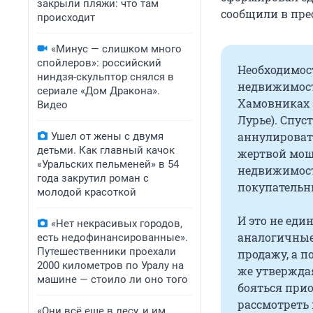
закрыли пляжи: что там
сообщили в пре
происходит
«Минус — слишком много
спойлеров»: российский
Необходимост
ниндзя-скульптор снялся в
недвижимост
сериале «Дом Дракона».
Хамовниках 
Видео
Лурье). Спус
аннулировать
Ушел от жены с двумя
детьми. Как главный качок
жертвой моше
«Уральских пельменей» в 54
недвижимост
года закрутил роман с
покупательн
молодой красоткой
И это не еди
«Нет некрасивых городов,
аналогичные
есть недофинансированные».
Путешественники проехали
продажу, а п
2000 километров по Уралу на
же утверждая
машине — стоило ли оно того
бояться при
рассмотреть
«Они всё еще в лесу, и им