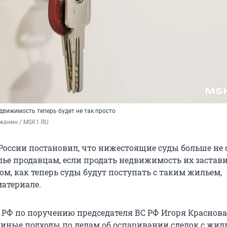
движимость теперь будет не так просто
жанин / MSK1.RU
России постановил, что нижестоящие суды больше не 
ье продавцам, если продать недвижимость их застав
м, как теперь суды будут поступать с таким жильем,
материале.
 РФ по поручению председателя ВС РФ Игоря Краснова
иные подходы по делам об оспаривании сделок с жиль