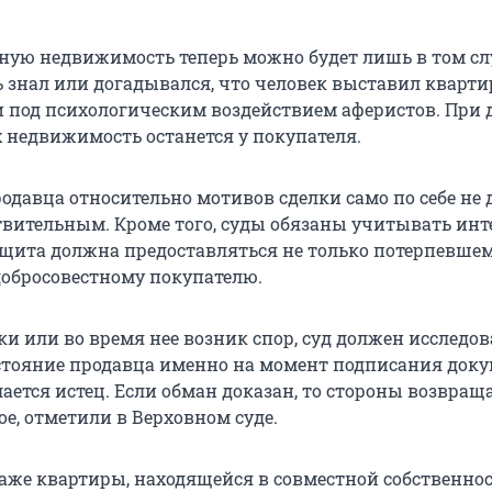
ную недвижимость теперь можно будет лишь в том сл
ь знал или догадывался, что человек выставил кварти
и под психологическим воздействием аферистов. При 
х недвижимость останется у покупателя.
одавца относительно мотивов сделки само по себе не 
твительным. Кроме того, суды обязаны учитывать инт
защита должна предоставляться не только потерпевше
 добросовестному покупателю.
ки или во время нее возник спор, суд должен исследов
стояние продавца именно на момент подписания доку
лается истец. Если обман доказан, то стороны возвращ
е, отметили в Верховном суде.
аже квартиры, находящейся в совместной собственно