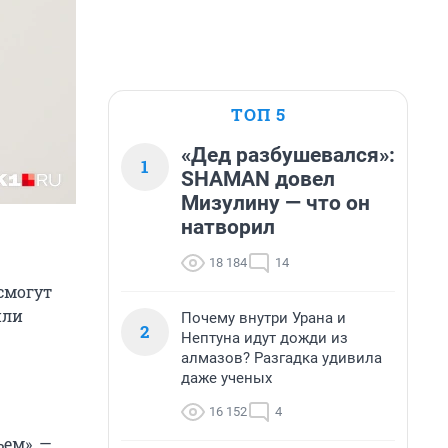
ТОП 5
«Дед разбушевался»:
1
SHAMAN довел
Мизулину — что он
натворил
18 184
14
смогут
или
Почему внутри Урана и
2
Нептуна идут дожди из
алмазов? Разгадка удивила
даже ученых
16 152
4
ем», —