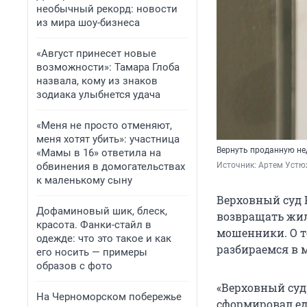
необычный рекорд: новости
из мира шоу-бизнеса
«Август принесет новые
возможности»: Тамара Глоба
назвала, кому из знаков
зодиака улыбнется удача
«Меня не просто отменяют,
меня хотят убить»: участница
Вернуть проданную не
«Мамы в 16» ответила на
обвинения в домогательствах
Источник: 
Артем Устю
к маленькому сыну
Верховный суд 
Дофаминовый шик, блеск,
возвращать жил
красота. Фанки-стайл в
мошенники. О то
одежде: что это такое и как
разбираемся в 
его носить — примеры
образов с фото
«Верховный суд
На Черноморском побережье
сформировал ед