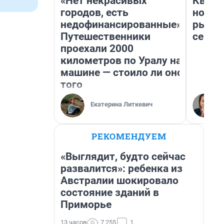
«Нет некрасивых
Кварт
городов, есть
но де
недофинансированные».
рынок
Путешественники
сейча
проехали 2000
километров по Уралу на
машине — стоило ли оно
того
Екатерина Литкевич
РЕКОМЕНДУЕМ
«Выглядит, будто сейчас
развалится»: ребенка из
Австралии шокировало
состояние зданий в
Приморье
13 часов
7 255
1