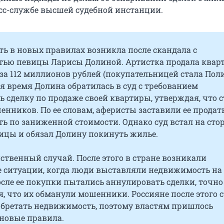
сс-службе высшей судебной инстанции.
ь в новых правилах возникла после скандала с
ью певицы Ларисы Долиной. Артистка продала кварт
за 112 миллионов рублей (покупательницей стала Пол
тя время Долина обратилась в суд с требованием
 сделку по продаже своей квартиры, утверждая, что с
нников. По ее словам, аферисты заставили ее продат
ь по заниженной стоимости. Однако суд встал на сто
ицы и обязал Долину покинуть жилье.
нственный случай. После этого в стране возникали
 ситуации, когда люди выставляли недвижимость на
осле ее покупки пытались аннулировать сделки, точно
, что их обманули мошенники. Россияне после этого 
обретать недвижимость, поэтому властям пришлось
 новые правила.