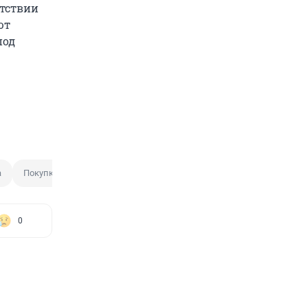
утствии
ют
под
а
Покупка
0