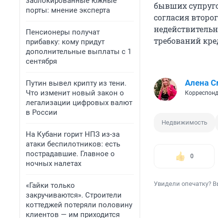
заблокированные южные
бывших супруго
порты: мнение эксперта
согласия второ
недействительн
Пенсионеры получат
требований кре
прибавку: кому придут
дополнительные выплаты с 1
сентября
Алена С
Путин вывел крипту из тени.
Что изменит новый закон о
Корреспонд
легализации цифровых валют
в России
Недвижимость
На Кубани горит НПЗ из-за
атаки беспилотников: есть
пострадавшие. Главное о
0
ночных налетах
Увидели опечатку? В
«Гайки только
закручиваются». Строители
коттеджей потеряли половину
клиентов — им приходится