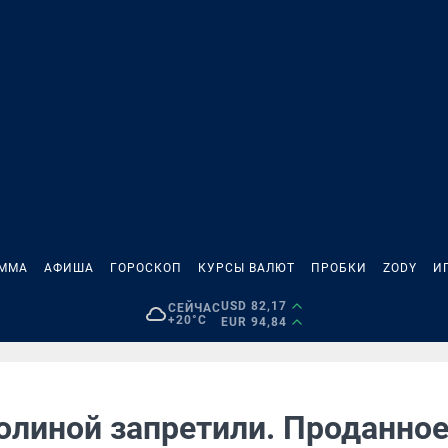
АММА
АФИША
ГОРОСКОП
КУРСЫ ВАЛЮТ
ПРОБКИ
ZODY
И
USD 82,17
СЕЙЧАС
+20°C
EUR 94,84
олиной запретили. Проданно