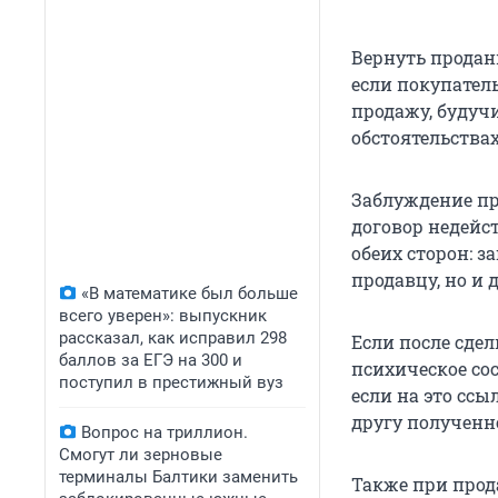
Вернуть продан
если покупател
продажу, будуч
обстоятельства
Заблуждение пр
договор недейс
обеих сторон: 
продавцу, но и
«В математике был больше
всего уверен»: выпускник
рассказал, как исправил 298
Если после сдел
баллов за ЕГЭ на 300 и
психическое со
поступил в престижный вуз
если на это ссы
другу полученно
Вопрос на триллион.
Смогут ли зерновые
терминалы Балтики заменить
Также при прод