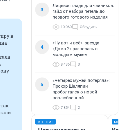
Лицевая гладь для чайников:
3
гайд от набора петель до
первого готового изделия
10 060
Обсудить
иру в
ина
«Ну вот и всё»: звезда
4
«Дома-2» развелась с
молодым мужем
тала
ь
8 436
3
рону
«Четырех мужей потеряла»:
5
Прохор Шаляпин
проболтался о новой
возлюбленной
 так
7 854
2
стали
МНЕНИЕ
МНЕНИ