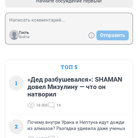
Начните обсуждение первым!
Гость
Отправить
Войти
ТОП 5
«Дед разбушевался»: SHAMAN
1
довел Мизулину — что он
натворил
18 305
14
Почему внутри Урана и Нептуна идут дожди
2
из алмазов? Разгадка удивила даже ученых