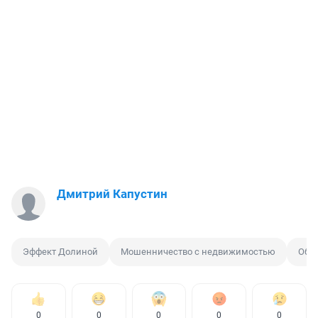
Дмитрий Капустин
Эффект Долиной
Мошенничество с недвижимостью
Обм
0
0
0
0
0