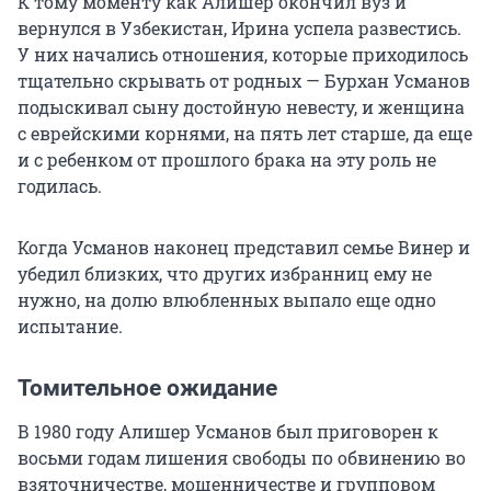
К тому моменту как Алишер окончил вуз и
вернулся в Узбекистан, Ирина успела развестись.
У них начались отношения, которые приходилось
тщательно скрывать от родных — Бурхан Усманов
подыскивал сыну достойную невесту, и женщина
с еврейскими корнями, на пять лет старше, да еще
и с ребенком от прошлого брака на эту роль не
годилась.
Когда Усманов наконец представил семье Винер и
убедил близких, что других избранниц ему не
нужно, на долю влюбленных выпало еще одно
испытание.
Томительное ожидание
В 1980 году Алишер Усманов был приговорен к
восьми годам лишения свободы по обвинению во
взяточничестве, мошенничестве и групповом