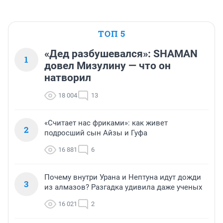
ТОП 5
«Дед разбушевался»: SHAMAN
1
довел Мизулину — что он
натворил
18 004
13
«Считает нас фриками»: как живет
2
подросший сын Айзы и Гуфа
16 881
6
Почему внутри Урана и Нептуна идут дожди
3
из алмазов? Разгадка удивила даже ученых
16 021
2