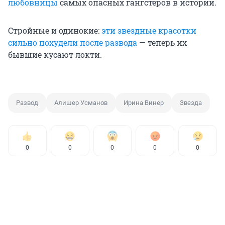
любовницы
самых опасных гангстеров в истории.
Стройные и одинокие:
эти звездные красотки
сильно похудели после развода
— теперь их
бывшие кусают локти.
Развод
Алишер Усманов
Ирина Винер
Звезда
0
0
0
0
0