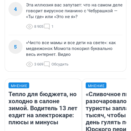
Эта иллюзия вас запутает: что на самом деле
4
говорит вирусное пианино с Чебурашкой —
«Ты где» или «Это не я»?
8 905
1
«Чисто все мамы и все дети на свете»: как
5
медвежонок Момота покорил буквально
весь интернет. Видео
3 669
Обсудить
МНЕНИЕ
МНЕНИЕ
Тепло для бюджета, но
«Сливочное пи
холодно в салоне
разочаровало»
зимой. Водитель 13 лет
туристы запла
ездит на электрокаре:
тысяч, чтобы 
плюсы и минусы
день гулять по
Юрского перио