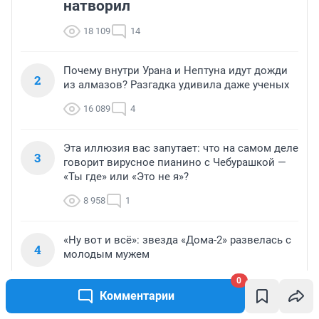
натворил
18 109
14
Почему внутри Урана и Нептуна идут дожди
2
из алмазов? Разгадка удивила даже ученых
16 089
4
Эта иллюзия вас запутает: что на самом деле
3
говорит вирусное пианино с Чебурашкой —
«Ты где» или «Это не я»?
8 958
1
«Ну вот и всё»: звезда «Дома-2» развелась с
4
молодым мужем
8 371
3
0
Комментарии
«Четырех мужей потеряла»: Прохор Шаляпин