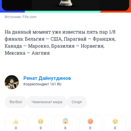
Источник: 
Fifa.com
На данный момент уже известны пять пар 1/8
финала: Бельгия — США, Парагвай — Франция,
Канада — Марокко, Бразилия — Норвегия,
Мексика — Англия
Ренат Дайнутдинов
Корреспондент 161.RU
Футбол
Чемпионат мира
Спорт
0
0
0
0
0