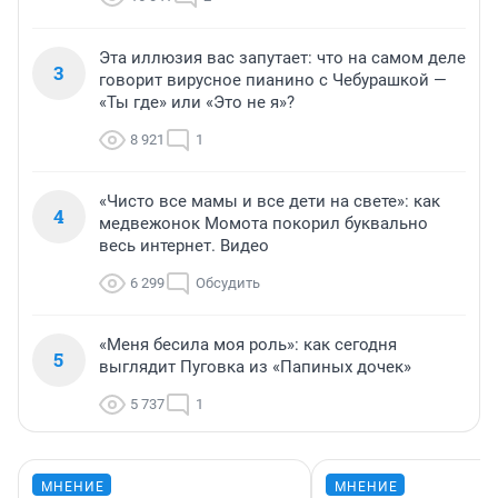
Эта иллюзия вас запутает: что на самом деле
3
говорит вирусное пианино с Чебурашкой —
«Ты где» или «Это не я»?
8 921
1
«Чисто все мамы и все дети на свете»: как
4
медвежонок Момота покорил буквально
весь интернет. Видео
6 299
Обсудить
«Меня бесила моя роль»: как сегодня
5
выглядит Пуговка из «Папиных дочек»
5 737
1
МНЕНИЕ
МНЕНИЕ