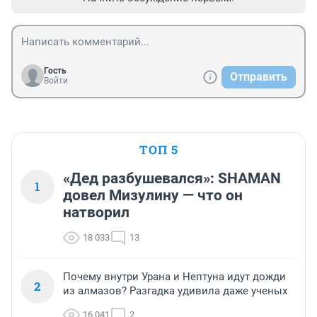
Гость
Отправить
Войти
ТОП 5
«Дед разбушевался»: SHAMAN
1
довел Мизулину — что он
натворил
18 033
13
Почему внутри Урана и Нептуна идут дожди
2
из алмазов? Разгадка удивила даже ученых
16 041
2