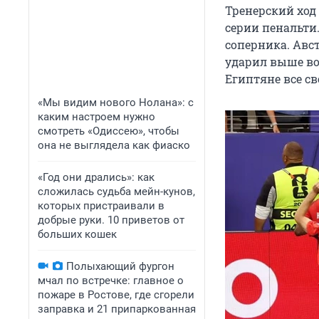
Тренерский ход
серии пенальти
соперника. Авс
ударил выше во
Египтяне все с
«Мы видим нового Нолана»: с
каким настроем нужно
смотреть «Одиссею», чтобы
она не выглядела как фиаско
«Год они дрались»: как
сложилась судьба мейн-кунов,
которых пристраивали в
добрые руки. 10 приветов от
больших кошек
Полыхающий фургон
мчал по встречке: главное о
пожаре в Ростове, где сгорели
заправка и 21 припаркованная