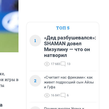
ТОП 5
«Дед разбушевался»:
1
SHAMAN довел
Мизулину — что он
натворил
17 683
13
ке,
«Считает нас фриками»: как
ри игры в
2
живет подросший сын Айзы
аты
и Гуфа
16 841
6
а
Почему внутри Урана и