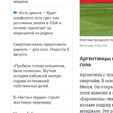
машина
«Есть деньги — будет
комфортно хоть где»: как
россиянка уехала в США и
почему прилетает за
медициной на родину
Египтяне празднуют по
Смертную казнь предложили
Источник: 
Fifa.com
вернуть — для кого. Новости 5
августа
Аргентинцы 
гола
«Пробила голову ковшиком,
била поленом». Жуткая
Аргентина с тр
история набожной матери,
овертайм. В осн
годами истязавшей
собственных детей
Месси. Он откры
поля навесил 
В «Чистых прудах» строят
«Барселоны» те
мостовую переправу
восьми подряд 
мундиале. Это р