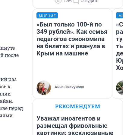
1 269
Обсудить
МНЕНИЕ
МНЕНИ
«Был только 100-й по
«Слив
349 рублей». Как семья
разоч
педагогов сэкономила
турис
на билетах и рванула в
тысяч
минуте
Крым на машине
день 
ый после
Юрско
Хогва
кий раз
ось к
Анна Скакунова
ралии
айан.
РЕКОМЕНДУЕМ
ыве перед
виями
Уважал иноагентов и
размещал фривольные
картинки: эксклюзивные