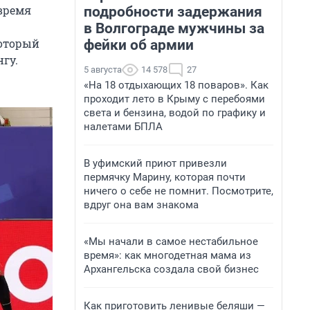
 время
подробности задержания
в Волгограде мужчины за
который
фейки об армии
гу.
5 августа
14 578
27
«На 18 отдыхающих 18 поваров». Как
проходит лето в Крыму с перебоями
света и бензина, водой по графику и
налетами БПЛА
В уфимский приют привезли
пермячку Марину, которая почти
ничего о себе не помнит. Посмотрите,
вдруг она вам знакома
«Мы начали в самое нестабильное
время»: как многодетная мама из
Архангельска создала свой бизнес
Как приготовить ленивые беляши —