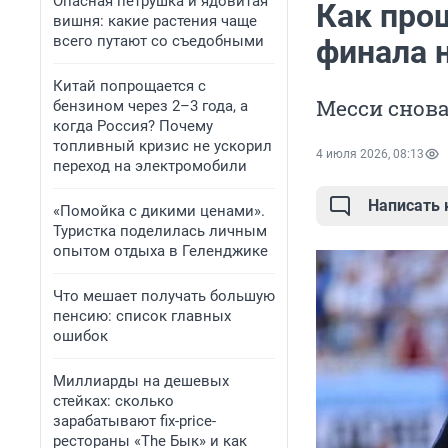
Опасная петрушка и ядовитая
Как про
вишня: какие растения чаще
всего путают со съедобными
финала 
Китай попрощается с
Месси снова
бензином через 2–3 года, а
когда Россия? Почему
топливный кризис не ускорил
4 июля 2026, 08:13
переход на электромобили
Написать
«Помойка с дикими ценами».
Туристка поделилась личным
опытом отдыха в Геленджике
Что мешает получать большую
пенсию: список главных
ошибок
Миллиарды на дешевых
стейках: сколько
зарабатывают fix-price-
рестораны «The Бык» и как