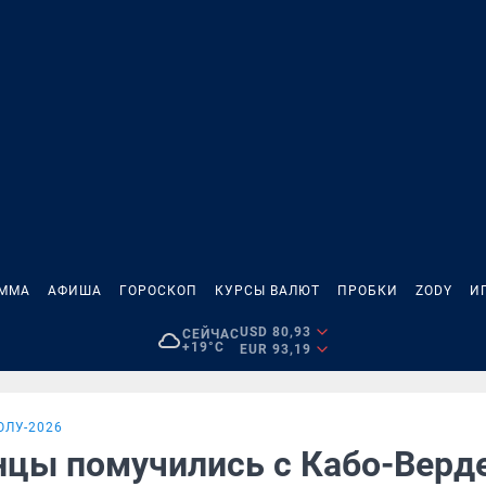
АММА
АФИША
ГОРОСКОП
КУРСЫ ВАЛЮТ
ПРОБКИ
ZODY
И
USD 80,93
СЕЙЧАС
+19°C
EUR 93,19
ОЛУ-2026
нцы помучились с Кабо-Верде