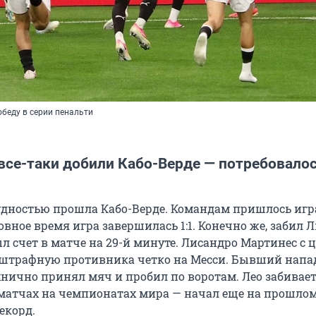
беду в серии пенальти
все-таки добили Кабо-Верде — потребовалос
удностью прошла Кабо-Верде. Командам пришлось игр
овное время игра завершилась 1:1. Конечно же, забил 
л счет в матче на 29-й минуте. Лисандро Мартинес с 
в штрафную противника четко на Месси. Бывший нап
хнично принял мяч и пробил по воротам. Лео забивает
матчах на чемпионатах мира — начал еще на прошло
екорд.