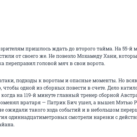
зрителям пришлось ждать до второго тайма. На 55-й 
тили от своего же. Не повезло Мохамеду Хани, котор
ка переправил головой мяч в свои ворота.
атаки, подходы к воротам и опасные моменты. Но вся
о, чтобы одной из сборных повести в счете. Дело катил
 когда на 119-й минуте главный тренер сборной Авст
оменял вратаря — Патрик Бич ушел, а вышел Мэтью Р
не ожидали такого хода событий и в небольшом перер
ия одиннадцатиметровых смотрели нарезки с дейст
айана.