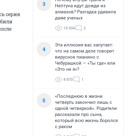
3
Нептуна идут дожди из
алмазов? Разгадка удивила
сь серия
даже ученых
абили
после
15 934
2
Эта иллюзия вас запутает:
4
что на самом деле говорит
вирусное пианино с
Чебурашкой — «Ты где» или
«Это не я»?
8 870
1
«Последнюю в жизни
5
четверть закончил лишь с
одной четверкой». Родители
рассказали про сына,
который всю жизнь боролся
с раком