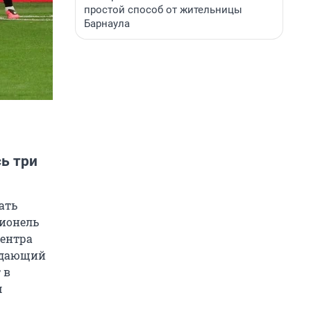
простой способ от жительницы
Барнаула
ь три
ать
Лионель
центра
адающий
 в
м