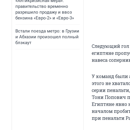
«Антикризисная мера»:
правительство временно
разрешило продажу и ввоз
бензина «Евро-2» и «Евро-3»
Встали поезда метро: в Грузии
и Абхазии произошел полный
блэкаут
Следующий гол 
египтяне пропус
навеса соперни
У команд были 
этого не хватал
серии пенальти,
Тони Попович п
Египтяне явно 
началом пробит
при пенальти Р