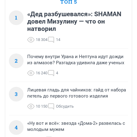
ТОП 5
«Дед разбушевался»: SHAMAN
1
довел Мизулину — что он
натворил
18 304
14
Почему внутри Урана и Нептуна идут дожди
2
из алмазов? Разгадка удивила даже ученых
16 240
4
Лицевая гладь для чайников: гайд от набора
3
петель до первого готового изделия
10 150
Обсудить
«Ну вот и всё»: звезда «Дома-2» развелась с
4
молодым мужем