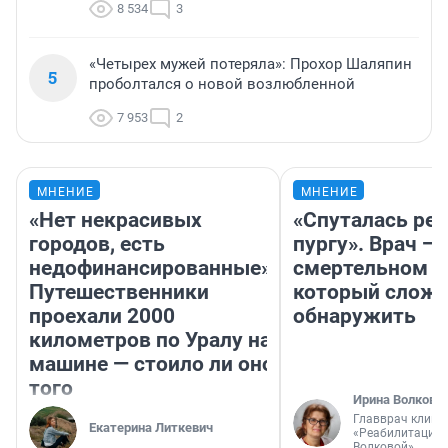
8 534
3
«Четырех мужей потеряла»: Прохор Шаляпин
5
проболтался о новой возлюбленной
7 953
2
МНЕНИЕ
МНЕНИЕ
«Нет некрасивых
«Спуталась реч
городов, есть
пургу». Врач — 
недофинансированные».
смертельном д
Путешественники
который слож
проехали 2000
обнаружить
километров по Уралу на
машине — стоило ли оно
того
Ирина Волкова
Главврач клини
Екатерина Литкевич
«Реабилитация 
Волковой»