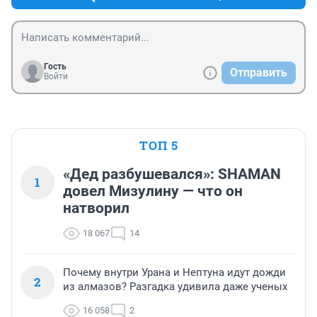
Гость
Отправить
Войти
ТОП 5
«Дед разбушевался»: SHAMAN
1
довел Мизулину — что он
натворил
18 067
14
Почему внутри Урана и Нептуна идут дожди
2
из алмазов? Разгадка удивила даже ученых
16 058
2