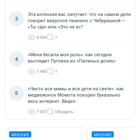
Эта иллюзия вас запутает: что на самом деле
3
говорит вирусное пианино с Чебурашкой —
«Ты где» или «Это не я»?
8 934
1
«Меня бесила моя роль»: как сегодня
4
выглядит Пуговка из «Папиных дочек»
7 440
1
«Чисто все мамы и все дети на свете»: как
5
медвежонок Момота покорил буквально
весь интернет. Видео
7 307
Обсудить
МНЕНИЕ
МНЕНИЕ