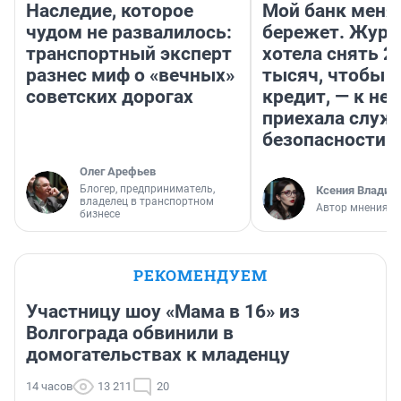
Наследие, которое
Мой банк меня
чудом не развалилось:
бережет. Журн
транспортный эксперт
хотела снять 2
разнес миф о «вечных»
тысяч, чтобы п
советских дорогах
кредит, — к не
приехала служ
безопасности
Олег Арефьев
Блогер, предприниматель,
Ксения Владим
владелец в транспортном
Автор мнения
бизнесе
РЕКОМЕНДУЕМ
Участницу шоу «Мама в 16» из
Волгограда обвинили в
домогательствах к младенцу
14 часов
13 211
20