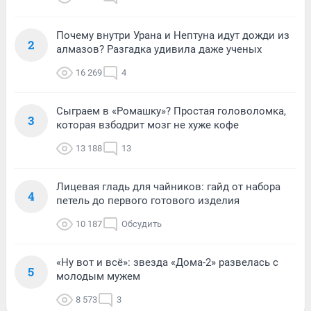
Почему внутри Урана и Нептуна идут дожди из
2
алмазов? Разгадка удивила даже ученых
16 269
4
Сыграем в «Ромашку»? Простая головоломка,
3
которая взбодрит мозг не хуже кофе
13 188
13
Лицевая гладь для чайников: гайд от набора
4
петель до первого готового изделия
10 187
Обсудить
«Ну вот и всё»: звезда «Дома-2» развелась с
5
молодым мужем
8 573
3