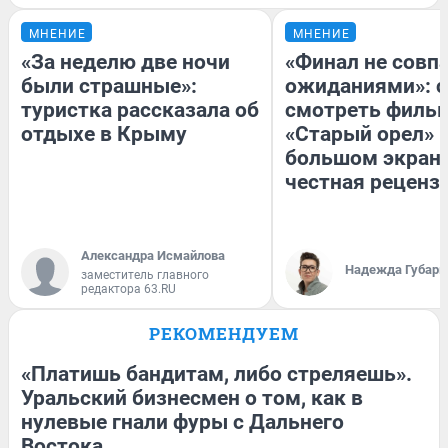
МНЕНИЕ
МНЕНИЕ
«За неделю две ночи
«Финал не совпа
были страшные»:
ожиданиями»: с
туристка рассказала об
смотреть филь
отдыхе в Крыму
«Старый орел» 
большом экран
честная реценз
Александра Исмайлова
Надежда Губарь
заместитель главного
редактора 63.RU
РЕКОМЕНДУЕМ
«Платишь бандитам, либо стреляешь».
Уральский бизнесмен о том, как в
нулевые гнали фуры с Дальнего
Востока