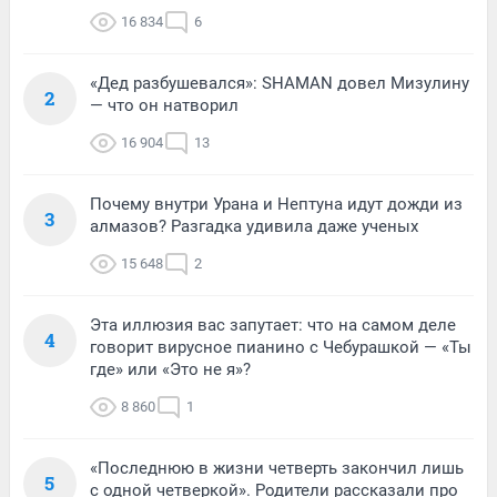
16 834
6
«Дед разбушевался»: SHAMAN довел Мизулину
2
— что он натворил
16 904
13
Почему внутри Урана и Нептуна идут дожди из
3
алмазов? Разгадка удивила даже ученых
15 648
2
Эта иллюзия вас запутает: что на самом деле
4
говорит вирусное пианино с Чебурашкой — «Ты
где» или «Это не я»?
8 860
1
«Последнюю в жизни четверть закончил лишь
5
с одной четверкой». Родители рассказали про