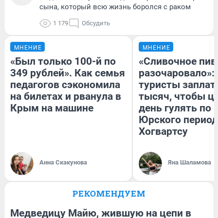
сына, который всю жизнь боролся с раком
1 179
Обсудить
МНЕНИЕ
МНЕНИЕ
«Был только 100-й по
«Сливочное пив
349 рублей». Как семья
разочаровало»:
педагогов сэкономила
туристы заплат
на билетах и рванула в
тысяч, чтобы ц
Крым на машине
день гулять по 
Юрского период
Хогвартсу
Анна Скакунова
Яна Шаламова
РЕКОМЕНДУЕМ
Медведицу Майю, жившую на цепи в