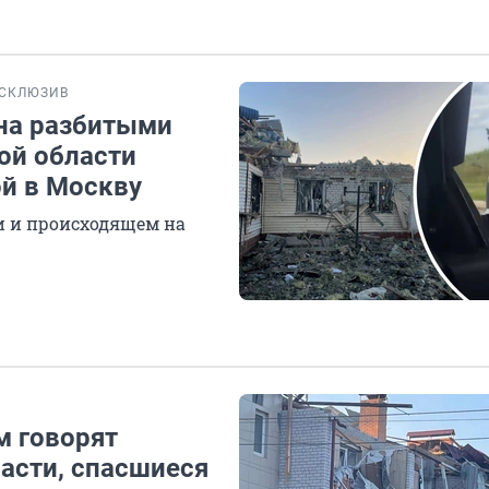
СКЛЮЗИВ
ана разбитыми
ой области
ой в Москву
и и происходящем на
м говорят
асти, спасшиеся