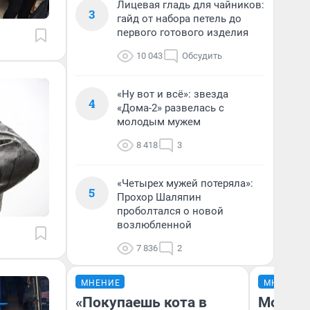
Лицевая гладь для чайников:
3
гайд от набора петель до
первого готового изделия
10 043
Обсудить
«Ну вот и всё»: звезда
4
«Дома-2» развелась с
молодым мужем
8 418
3
«Четырех мужей потеряла»:
5
Прохор Шаляпин
проболтался о новой
возлюбленной
7 836
2
МНЕНИЕ
МНЕНИЕ
«Покупаешь кота в
Мой ба