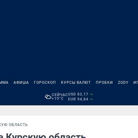
АММА
АФИША
ГОРОСКОП
КУРСЫ ВАЛЮТ
ПРОБКИ
ZODY
И
USD 82,17
СЕЙЧАС
+19°C
EUR 94,84
КУЮ ОБЛАСТЬ
на Курскую область