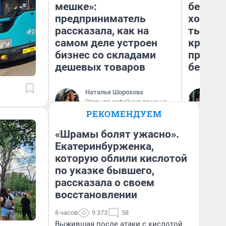
мешке»:
береже
предприниматель
хотела 
рассказала, как на
тысяч,
самом деле устроен
кредит,
бизнес со складами
приеха
дешевых товаров
безопа
Наталья Шорохова
Кс
Открыла кофейную точку на
Ав
деньги соцразвития
РЕКОМЕНДУЕМ
«Шрамы болят ужасно».
Екатеринбурженка,
которую облили кислотой
по указке бывшего,
рассказала о своем
восстановлении
8 часов
9 373
58
Выжившая после атаки с кислотой