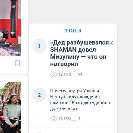
ТОП 5
«Дед разбушевался»:
1
SHAMAN довел
Мизулину — что он
натворил
18 164
14
Почему внутри Урана и
2
Нептуна идут дожди из
алмазов? Разгадка удивила
даже ученых
16 138
4