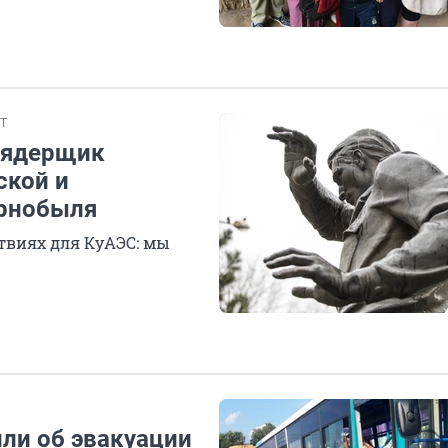
Т
-ядерщик
ской и
ернобыля
твиях для КуАЭС: мы
или об эвакуации