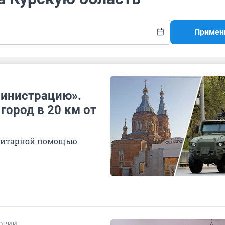
Примен
министрацию».
город в 20 км от
анитарной помощью
ОРИИ