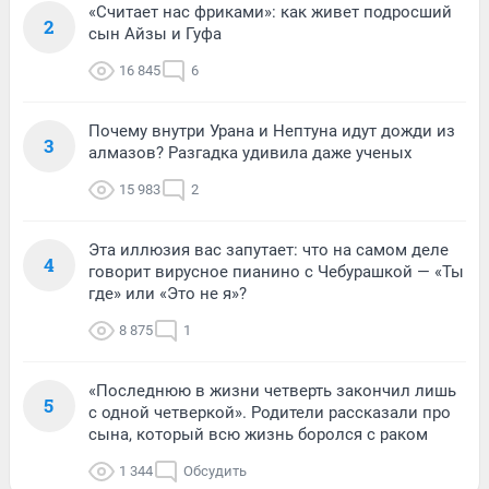
«Считает нас фриками»: как живет подросший
2
сын Айзы и Гуфа
16 845
6
Почему внутри Урана и Нептуна идут дожди из
3
алмазов? Разгадка удивила даже ученых
15 983
2
Эта иллюзия вас запутает: что на самом деле
4
говорит вирусное пианино с Чебурашкой — «Ты
где» или «Это не я»?
8 875
1
«Последнюю в жизни четверть закончил лишь
5
с одной четверкой». Родители рассказали про
сына, который всю жизнь боролся с раком
1 344
Обсудить