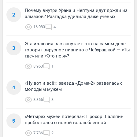
Почему внутри Урана и Нептуна идут дожди из
2
алмазов? Разгадка удивила даже ученых
16 083
4
Эта иллюзия вас запутает: что на самом деле
3
говорит вирусное пианино с Чебурашкой — «Ты
где» или «Это не я»?
8 953
1
«Ну вот и всё»: звезда «Дома-2» развелась с
4
молодым мужем
8 366
3
«Четырех мужей потеряла»: Прохор Шаляпин
5
проболтался о новой возлюбленной
7 786
2