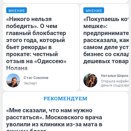
МНЕНИЕ
МНЕНИЕ
«Никого нельзя
«Покупаешь кот
победить». О чем
мешке»:
главный блокбастер
предпринимате
этого года, который
рассказала, как
бьет рекорды в
самом деле уст
прокате: честный
бизнес со скла
отзыв на «Одиссею»
дешевых товар
Нолана
Наталья Шорохо
Стас Соколов
Открыла кофейну
Эксперт
деньги соцразви
РЕКОМЕНДУЕМ
«Мне сказали, что нам нужно
расстаться». Московского врача
уволили из клиники из-за мата в