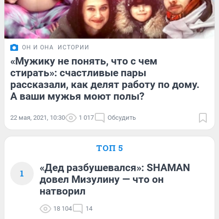
ОН И ОНА
ИСТОРИИ
«Мужику не понять, что с чем
стирать»: счастливые пары
рассказали, как делят работу по дому.
А ваши мужья моют полы?
22 мая, 2021, 10:30
1 017
Обсудить
ТОП 5
«Дед разбушевался»: SHAMAN
1
довел Мизулину — что он
натворил
18 104
14