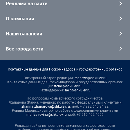
Реклама на сайте
О компании
Наши вакансии
Все города сети
Контактные данные для Роскомнадзора и государственных органов
Электронный адрес редакции:
rednews@shkulev.ru
Контактные данные для Роскомнадзора и государственных органов:
juristchel@shkulev.ru
Техподдержка:
help@shkulev.ru
По вопросам коммерческого сотрудничества:
Жапарова Жанна, менеджер по работе с федеральными клиентами
zhanna.zhaparova@shkulev.ru
, моб. + 7 982 640 34 32
Ревина Мария, директор по работе с федеральными клиентами
mariya.revina@shkulev.ru
, моб. +7 910 402 4056
Редакция сайта не несет ответственности за достоверность
информации, содержащейся в рекламных объявлениях.