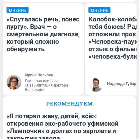
МНЕНИЕ
МНЕНИЕ
«Спуталась речь, понес
Колобок-колобо
пургу». Врач — о
тебя боюсь! Рад
смертельном диагнозе,
отложили прок
который сложно
«Человека-паук
обнаружить
отзыв о фильме
«человека-булк
Ирина Волкова
Главврач клиники
Надежда Губарь
«Реабилитация доктора
Волковой»
РЕКОМЕНДУЕМ
«Я потерял жену, детей, всё»:
откровения экс-рабочего уфимской
«Лампочки» о долгах по зарплате и
закрытии завода