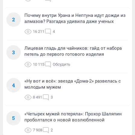
Почему внутри Урана и Нептуна идут дожди из
2
алмазов? Разгадка удивила даже ученых
16 211
4
Лицевая гладь для чайников: гайд от набора
3
петель до первого готового изделия
10 115
Обсудить
«Ну вот и всё»: звезда «Дома-2» развелась с
4
молодым мужем
8 491
3
«Четырех мужей потеряла»: Прохор Шаляпин
5
проболтался о новой возлюбленной
7 908
2